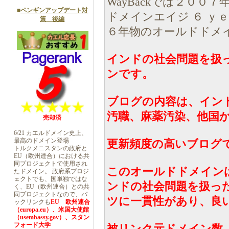
WayBackでは２００
■
ペンギンアップデート対
ドメインエイジ ６ ｙ
策 後編
６年物のオールドドメ
インドの社会問題を扱
ンです。
ブログの内容は、イン
汚職、麻薬汚染、他国
売却済
6/21 カエルドメイン史上、
最高のドメイン登場
更新頻度の高いブログ
トルクメニスタンの政府と
EU（欧州連合）における共
同プロジェクトで使用され
このオールドドメインは、
たドメイン。 政府系プロジ
ェクトでも、国単独ではな
ンドの社会問題を扱っ
く、EU（欧州連合）との共
同プロジェクトなので、バ
ツに一貫性があり、良
ックリンクも
EU 欧州連合
（europa.eu）、米国大使館
（usembassy.gov）、スタン
フォード大学