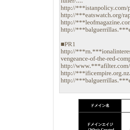
fuller/....
http://***istanpolicy.com/p
http://***eatswatch.org/ra
http://***leofmagazine.com
http://***balguerrillas.***
■PR1
http://***rn.***ionalinter
vengeance-of-the-red-compl
http://www.***afilter.com/
http://***ificempire.org.n
http://***balguerrillas.***
ドメイン名
ドメインエイジ
（
（Whois Created