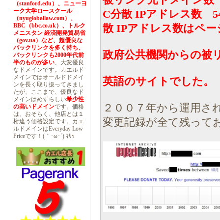
被リンク元ドメイン数 
（stanford.edu）、ニューヨ
ーク大学ロースクール
C分散 IPアドレス数 
（nyugloballaw.com）、
BBC（bbc.co.uk）、トルク
散 IPアドレス数はペ
メニスタン 経済開発貿易省
（gov.ua）など、超優良な
バックリンクを多く持ち、
政府公共機関からの被
バックリンクも2000年代前
半のものが多い
、大変優良
なドメインです。カエルド
メインではオールドドメイ
英語のサイトでした。
ンを長く取り扱ってきまし
たが、ここまで、優良なド
メインはめずらしい
希少性
２００７年から運用さ
の高いドメイン
です。価格
は、おそらく、他店とは１
変更記録が全て残って
桁違う価格設定です。カエ
ルドメインはEveryday Low
Priceです！(｀･ω･´) ｷﾘｯ