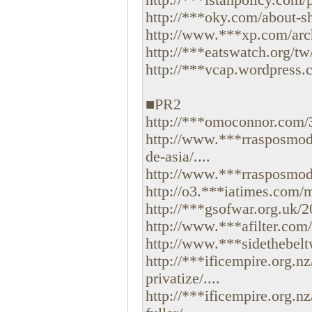
http://***istanpolicy.com/p
http://***oky.com/about-sh
http://www.***xp.com/archi
http://***eatswatch.org/tw/
http://***vcap.wordpress.
■PR2
http://***omoconnor.com/3
http://www.***rrasposmode
de-asia/....
http://www.***rrasposmode
http://o3.***iatimes.com/m
http://***gsofwar.org.uk/20
http://www.***afilter.com/7
http://www.***sidethebel
http://***ificempire.org.n
privatize/....
http://***ificempire.org.n