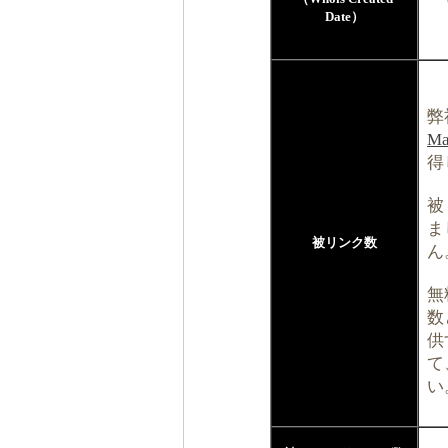
Date）
弊
Ma
得
被
ま
被リンク数
ん
無
数
供
て
い