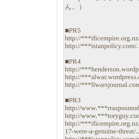
ん。）
■PR5
http://***ificempire.org.nz/
http://***istanpolicy.com/..
■PR4
http://***henderson.wordpr
http://***alwar.wordpress.
http://***llwarsjournal.com/
■PR3
http://www.***rrasposmod
http://www.***toryguy.com
http://***ificempire.org.n
17-were-a-genuine-threat/..