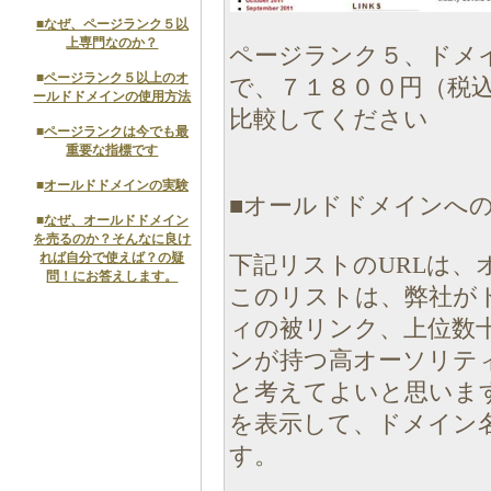
■
なぜ、ページランク５以
上専門なのか？
ページランク５、ドメ
■
ページランク５以上のオ
で、７１８００円（税
ールドドメインの使用方法
比較してください
■
ページランクは今でも最
重要な指標です
■
オールドドメインの実験
■オールドドメインへの
■
なぜ、オールドドメイン
を売るのか？そんなに良け
れば自分で使えば？の疑
下記リストのURLは、
問！にお答えします。
このリストは、弊社が
ィの被リンク、上位数
ンが持つ高オーソリテ
と考えてよいと思いま
を表示して、ドメイン
す。