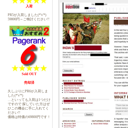
入荷
PR5が入荷しました(*'v'*)
59800円～ご検討ください!!
Sold OUT
売却済
久しぶりにPR6が入荷しま
した(*'v'*)
…といっても入荷は1つだけ
ですので 探していた方はぜ
ひこの機会に手に入れてく
ださい!!
価格は特価の69800円です！