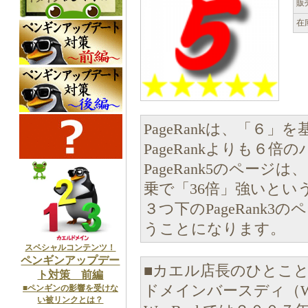
販
在
PageRankは、「６
PageRankよりも６
PageRank5のページ
乗で「36倍」強いという
３つ下のPageRank
うことになります。
スペシャルコンテンツ！
ペンギンアップデー
■カエル店長のひとこ
ト対策 前編
ドメインバースディ（Whoi
■ペンギンの影響を受けな
い被リンクとは？