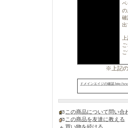
ペ
の
確
出
上
ご
ご
※上記の
ドメインエイジの確認 http://www.web
この商品について問い合
この商品を友達に教える
買い物を続ける