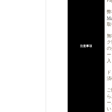
P
弊
Ma
取
無
ク
注意事項
の
ー
入
ド
済
ご
ら
ー
い