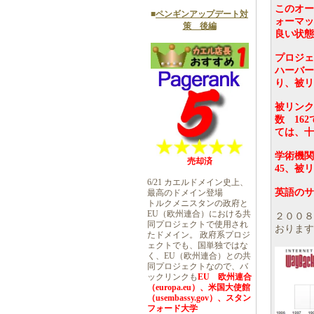
このオー
■
ペンギンアップデート対
ォーマッ
策 後編
良い状態
プロジェ
ハーバー
り、被リ
被リンク
数 16
ては、十
学術機関
売却済
45、被
6/21 カエルドメイン史上、
英語のサ
最高のドメイン登場
トルクメニスタンの政府と
EU（欧州連合）における共
２００８
同プロジェクトで使用され
おります
たドメイン。 政府系プロジ
ェクトでも、国単独ではな
く、EU（欧州連合）との共
同プロジェクトなので、バ
ックリンクも
EU 欧州連合
（europa.eu）、米国大使館
（usembassy.gov）、スタン
フォード大学