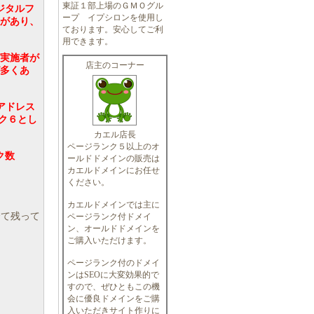
東証１部上場のＧＭＯグル
ジタルフ
ープ イプシロンを使用し
があり、
ております。安心してご利
用できます。
実施者が
店主のコーナー
多くあ
Pアドレス
ンク６とし
カエル店長
ページランク５以上のオ
ンク数
ールドドメインの販売は
カエルドメインにお任せ
ください。
カエルドメインでは主に
て残って
ページランク付ドメイ
ン、オールドドメインを
ご購入いただけます。
ページランク付のドメイ
ンはSEOに大変効果的で
すので、ぜひともこの機
会に優良ドメインをご購
入いただきサイト作りに