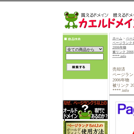
ホーム
>
ペー
ページランク
2006年物
被リンク 2066
****.info
売却済
ページラン
2006年物
被リンク 20
****.info