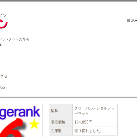
ジランク６
>
売却済
６
ク６
66
グローバルデジタルフォ
型番
ーマット
販売価格
134,095円
在庫数
売り切れました。