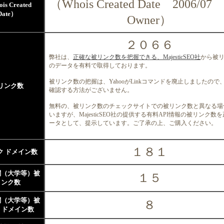
（Whois Created Date 2006/07
is Created
Date）
Owner）
２０６６
弊社は、
正確な被リンク数を把握できる、MajesticSEO社
から被
のデータを有料で取得しております。
被リンク数の把握は、YahooがLinkコマンドを廃止しましたので
リンク数
確認する方法がございません。
無料の、被リンク数のチェックサイトでの被リンク数と異なる場
いますが、MajesticSEO社の提供する有料API情報の被リンク数
ータとして、提示しています。ご了承の上、ご購入ください。
１８１
ク ドメイン数
関（大学等）被
１５
リンク数
関（大学等）被
８
 ドメイン数