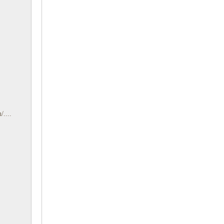
/....