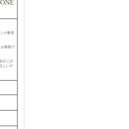
 ONE
リンク数等
、お客様で
合がござ
を正しいデ