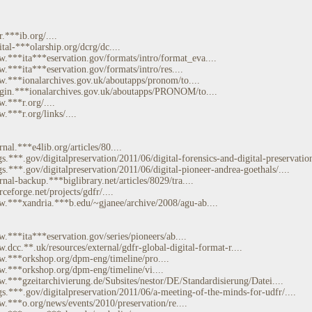
r.***ib.org/....
ital-***olarship.org/dcrg/dc....
w.***ita***eservation.gov/formats/intro/format_eva....
w.***ita***eservation.gov/formats/intro/res....
w.***ionalarchives.gov.uk/aboutapps/pronom/to....
*gin.***ionalarchives.gov.uk/aboutapps/PRONOM/to....
.***r.org/....
.***r.org/links/....
rnal.***e4lib.org/articles/80....
gs.***.gov/digitalpreservation/2011/06/digital-forensics-and-digital-preservation
gs.***.gov/digitalpreservation/2011/06/digital-pioneer-andrea-goethals/....
rnal-backup.***biglibrary.net/articles/8029/tra....
rceforge.net/projects/gdfr/....
w.***xandria.***b.edu/~gjanee/archive/2008/agu-ab....
w.***ita***eservation.gov/series/pioneers/ab....
.dcc.**.uk/resources/external/gdfr-global-digital-format-r....
w.***orkshop.org/dpm-eng/timeline/pro....
w.***orkshop.org/dpm-eng/timeline/vi....
w.***gzeitarchivierung.de/Subsites/nestor/DE/Standardisierung/Datei....
ogs.***.gov/digitalpreservation/2011/06/a-meeting-of-the-minds-for-udfr/....
w.***o.org/news/events/2010/preservation/re....