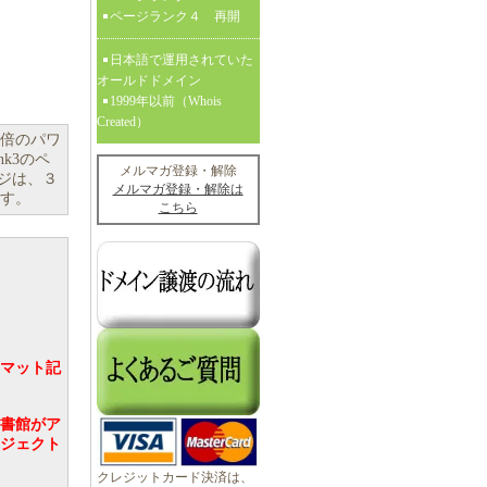
ページランク４ 再開
日本語で運用されていた
オールドドメイン
1999年以前（Whois
Created）
６倍のパワ
nk3のペ
メルマガ登録・解除
ージは、３
メルマガ登録・解除は
ます。
こちら
マット記
書館がア
ジェクト
クレジットカード決済は、