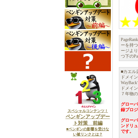
Page
ーを持つこ
ージより
つ下のP
■カエル
ドメインバ
WayB
ドメイン
７年物の
グローバ
録プロジ
スペシャルコンテンツ！
ペンギンアップデー
グローバ
ト対策 前編
ンドリュ
■ペンギンの影響を受けな
です。
い被リンクとは？