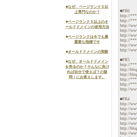
■
なぜ、ページランク５以
■PR6
上専門なのか？
http://***
http://***
■
ページランク５以上のオ
http://ww
ールドドメインの使用方法
http://ww
http://ww
■
ページランクは今でも最
http://**
重要な指標です
http://www
http://www
■
オールドドメインの実験
■PR5
■
なぜ、オールドドメイン
http://***
を売るのか？そんなに良け
http://blo
れば自分で使えば？の疑
http://blo
問！にお答えします。
http://***
http://***
http://ww
■PR4
http://ww
http://www
http://ww
http://ww
http://ww
http://bl
http://ww