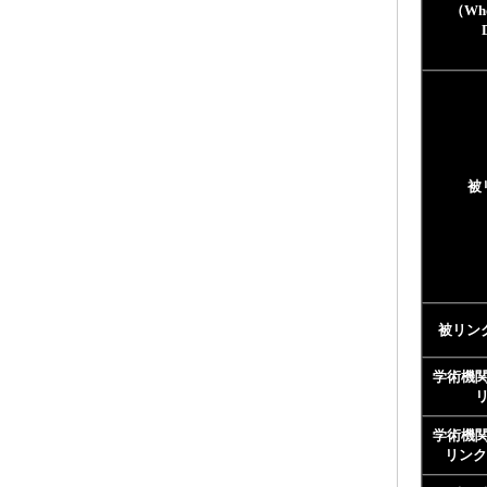
（Who
被
被リン
学術機
学術機
リンク