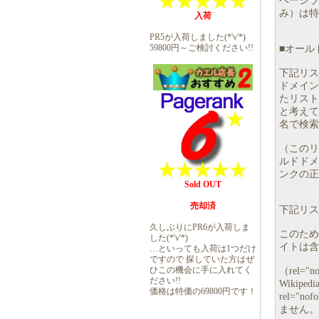
ページラ
み）は特
入荷
PR5が入荷しました(*'v'*)
59800円～ご検討ください!!
■オール
下記リス
ドメイン
たリスト
と考えて
名で検索
（このリ
ルドドメ
ンクの正
Sold OUT
売却済
下記リスト
久しぶりにPR6が入荷しま
このため、
した(*'v'*)
イトは含
…といっても入荷は1つだけ
ですので 探していた方はぜ
ひこの機会に手に入れてく
（rel
ださい!!
Wiki
価格は特価の69800円です！
rel="
ません。