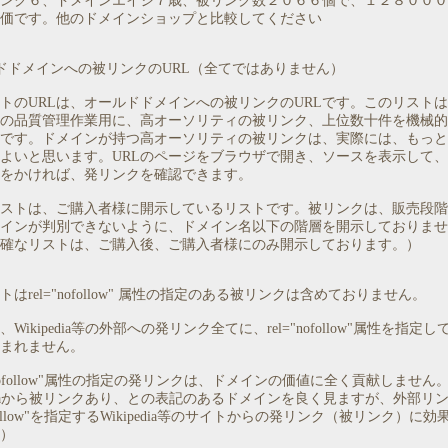
ンク６、ドメインエイジ７歳、被リンク数２０６６個で、１２８０００
価です。他のドメインショップと比較してください
ドドメインへの被リンクのURL（全てではありません）
トのURLは、オールドドメインへの被リンクのURLです。このリスト
の品質管理作業用に、高オーソリティの被リンク、上位数十件を機械的
です。ドメインが持つ高オーソリティの被リンクは、実際には、もっと
よいと思います。URLのページをブラウザで開き、ソースを表示して
をかければ、発リンクを確認できます。
ストは、ご購入者様に開示しているリストです。被リンクは、販売段階
インが判別できないように、ドメイン名以下の階層を開示しておりませ
確なリストは、ご購入後、ご購入者様にのみ開示しております。）
はrel="nofollow" 属性の指定のある被リンクは含めておりません。
Wikipedia等の外部への発リンク全てに、rel="nofollow"属性を指定
まれません。
="nofollow"属性の指定の発リンクは、ドメインの価値に全く貢献しません
pediaから被リンクあり、との表記のあるドメインを良く見ますが、外部リ
nofollow"を指定するWikipedia等のサイトからの発リンク（被リンク）に
）