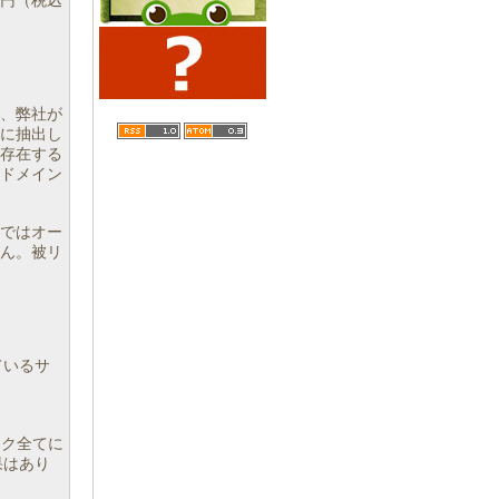
円（税込
は、弊社が
に抽出し
存在する
、ドメイン
ではオー
ん。被リ
しているサ
。
ンク全てに
効果はあり