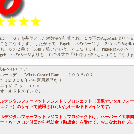
Rankは、「６」を基準とした対数法で計算され、１つ下のPageRankよりも
とになります。 したがって、PageRank5のページは、２つ下のPageRa
も、６の２乗で「36倍」強いということになります。 PageRank6のペ
ageRank3のページよりも、６の３乗で「216倍」強いということになり
店長のひとこと
ースディ（Whois Created Date） ２００６/０７
ackでは２００８年から運用履歴あり
エイジ ７ ｙｅａｒｓ
オールドドメインです。
ルデジタルフォーマットレジストリプロジェクト（国際デジタルフォー
ェクト）のサイトで使用されたいたオールドドメインです。
ルデジタルフォーマットレジストリプロジェクトは、ハーバード大学図
ー・W・メロン財団から補助金（助成金）を受けて、おこなわれたプロ