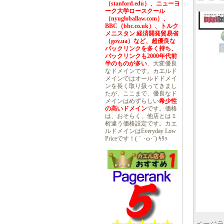
（stanford.edu）、ニューヨ
ーク大学ロースクール
（nyugloballaw.com）、
BBC（bbc.co.uk）、トルク
メニスタン 経済開発貿易省
（gov.ua）など、超優良な
バックリンクを多く持ち、
バックリンクも2000年代前
半のものが多い
、大変優良
なドメインです。カエルド
メインではオールドドメイ
ンを長く取り扱ってきまし
たが、ここまで、優良なド
メインはめずらしい
希少性
の高いドメイン
です。価格
は、おそらく、他店とは１
桁違う価格設定です。カエ
ルドメインはEveryday Low
Priceです！(｀･ω･´) ｷﾘｯ