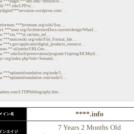
w.***pages.***aho.edu/~mbolin/sc....
lib.***.edu/LPP/sc....
*ydigital***servation.wordpress.com/....
*eformats.***hiveteam.org/wiki/Sou....
*e1.***aone.org/ArchitectureDocs-current/design/WhatI....
w.***xiu.***at.cat/mes_inf....
w.***ensicswiki.org/wiki/File_Format_Ide....
w.***s.gov/applicants/digital_products_resource....
*sons.**.nl/jsmits/URLGeo....
w.***.edu/tisch/preservation/program/11spring/HCMsyll....
*yc.org/index.php?title=Semanti....
w.***nplanetsfoundation.org/node/5....
w.***nplanetsfoundation.com/node/5....
*adney.com/LTDPbibliography.htm....
****.info
メイン名
7 Years 2 Months Old
インエイジ