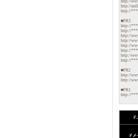
http://ww
http://unl
http://**
■PR3
http://**
http://**
http://ww
http://ww
http://ww
http://**
http://ww
http://**
■PR2
http://ww
http://ww
■PR1
http://**
ド
ドメ