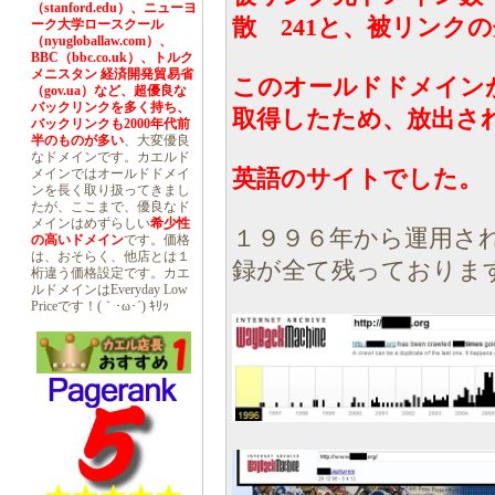
（stanford.edu）、ニューヨ
散 241と、被リンク
ーク大学ロースクール
（nyugloballaw.com）、
BBC（bbc.co.uk）、トルク
メニスタン 経済開発貿易省
このオールドドメイン
（gov.ua）など、超優良な
バックリンクを多く持ち、
取得したため、放出さ
バックリンクも2000年代前
半のものが多い
、大変優良
なドメインです。カエルド
英語のサイトでした。
メインではオールドドメイ
ンを長く取り扱ってきまし
たが、ここまで、優良なド
メインはめずらしい
希少性
１９９６年から運用さ
の高いドメイン
です。価格
は、おそらく、他店とは１
録が全て残っておりま
桁違う価格設定です。カエ
ルドメインはEveryday Low
Priceです！(｀･ω･´) ｷﾘｯ