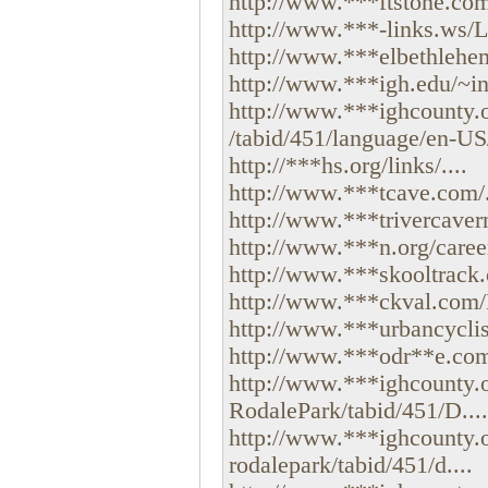
http://www.***ftstone.com/
http://www.***-links.ws/Le
http://www.***elbethlehem
http://www.***igh.edu/~inst
http://www.***ighcounty.
/tabid/451/language/en-US/
http://***hs.org/links/....
http://www.***tcave.com/.
http://www.***trivercavern
http://www.***n.org/careers
http://www.***skooltrack.co
http://www.***ckval.com/L
http://www.***urbancyclist
http://www.***odr**e.com/
http://www.***ighcounty.
RodalePark/tabid/451/D....
http://www.***ighcounty.o
rodalepark/tabid/451/d....