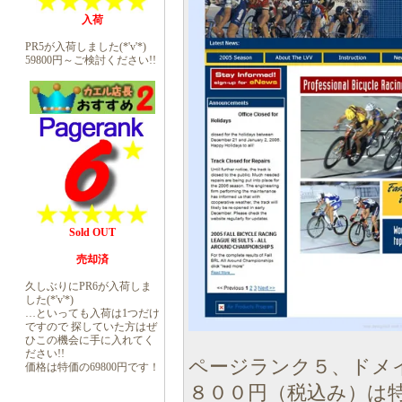
入荷
PR5が入荷しました(*'v'*)
59800円～ご検討ください!!
Sold OUT
売却済
久しぶりにPR6が入荷しま
した(*'v'*)
…といっても入荷は1つだけ
ですので 探していた方はぜ
ひこの機会に手に入れてく
ださい!!
ページランク５、ドメ
価格は特価の69800円です！
８００円（税込み）は