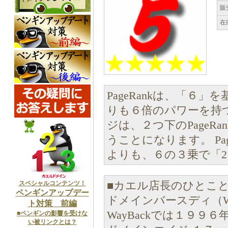
販
在
PageRankは、「６」
りも６倍のパワーを持つこ
ジは、２つ下のPageR
うことになります。 Pag
よりも、６の３乗で「2
スペシャルコンテンツ！
■カエル店長のひとこ
ペンギンアップデー
ドメインバースディ（Wh
ト対策 前編
WayBackでは１９９
■ペンギンの影響を受けな
い被リンクとは？