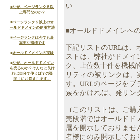
い
■
なぜ、ページランク５以
上専門なのか？
■
ページランク５以上のオ
ールドドメインの使用方法
■オールドドメインへの
■
ページランクは今でも最
重要な指標です
下記リストのURLは、
■
オールドドメインの実験
ストは、弊社がドメイ
■
なぜ、オールドドメイン
ク、上位数十件を機械
を売るのか？そんなに良け
リティの被リンクは、
れば自分で使えば？の疑
問！にお答えします。
す。URLのページを
索をかければ、発リン
（このリストは、ご購
売段階ではオールドド
層を開示しておりませ
者様にのみ開示してお