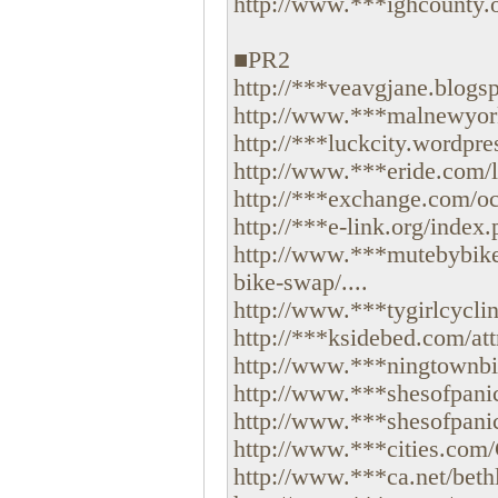
http://www.***ighcounty.
■PR2
http://***veavgjane.blogsp
http://www.***malnewyork.
http://***luckcity.wordpre
http://www.***eride.com/lin
http://***exchange.com/oc.
http://***e-link.org/index.
http://www.***mutebybike
bike-swap/....
http://www.***tygirlcyclin
http://***ksidebed.com/attr
http://www.***ningtownbik
http://www.***shesofpanic
http://www.***shesofpanic
http://www.***cities.com/
http://www.***ca.net/bethl