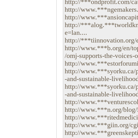
http://***ondprofit.com/cat
http://www.***ngemakers.
http://www.***ansioncapita
http://***alog.***tworld
e=lan....
http://***tiinnovation.org/e
http://www.***b.org/en/top
/omj-supports-the-voices-of
http://www.***estorforumin
http://www.***syorku.ca/pr
-and-sustainable-livelihood
http://www.***syorku.ca/pr
-and-sustainable-livelihood
http://www.***venturescol
http://www.***n.org/blog/5
http://www.***ritedmedicin
http://www.***giin.org/cgi
http://www.***greenskept