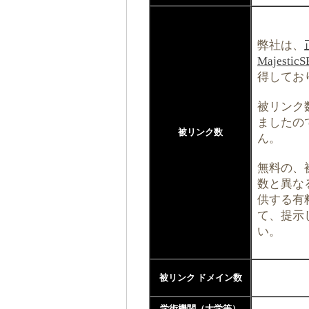
弊社は、
Majestic
得してお
被リンク数
ましたの
被リンク数
ん。
無料の、
数と異なる
供する有
て、提示
い。
被リンク ドメイン数
学術機関（大学等）