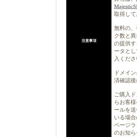
Majesti
取得して
無料の、
ク数と異な
注意事項
の提供す
ータとし
入くださ
ドメイン
済確認後
ご購入ド
らお客様
ールを送
いる場合
ページラ
のお知ら