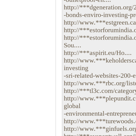
http://***dgeneration.org
-bonds-enviro-investing-pre
http://www.***estgreen.ca/
http://***estorforumindia
http://***estorforumindi
Sou....
http://***aspirit.eu/Ho....
http://www.***keholderscap
investing
-sri-related-websites-200-en
http://www.***rbc.org/listo
http://***tl3c.com/category/
http://www.***plepundit.c
global
-environmental-entrepreneu
http://www.***turewoods.or
http://www.***ginfuels.org