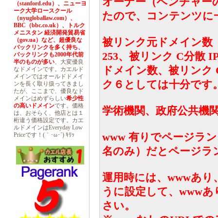
オーナー（ベンチャー
（stanford.edu）、ニューヨ
ーク大学ロースクール
たので、コンテンツに
（nyugloballaw.com）、
BBC（bbc.co.uk）、トルク
メニスタン 経済開発貿易省
被リンク元ドメイン数 
（gov.ua）など、超優良な
バックリンクを多く持ち、
253、被リンク C分散 
バックリンクも2000年代前
半のものが多い
、大変優良
ドメイン数、被リンク 
なドメインです。カエルド
メインではオールドドメイ
ク６としては十分です
ンを長く取り扱ってきまし
たが、ここまで、優良なド
メインはめずらしい
希少性
の高いドメイン
です。価格
学術機関、政府公共機
は、おそらく、他店とは１
桁違う価格設定です。カエ
ルドメインはEveryday Low
www 有りでページラ
Priceです！(｀･ω･´) ｷﾘｯ
名のみ）だとページラ
運用時には、wwwあ
うに設定して、wwwあ
さい。