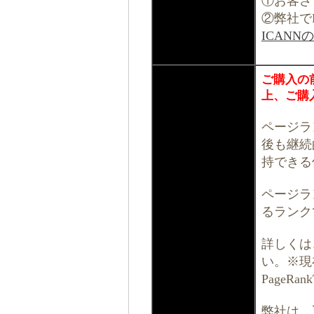
①お客さ
②弊社で
ICAN
ご購入の
上、ご購
ページラ
後も継続
持できる
ページラ
るランク
詳しくは
い。※現
PageR
弊社は、