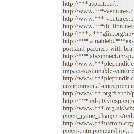
http://***aspirit.eu/....
http://www.***-ventures.or.
http://www.***-ventures.or.
http://www.***tbillion.net
http://***s.***giin.org/new
http://***tainablebu***es
portland-partners-with-bra.
http://***isbconnect.in/sp..
http://www.***plepundit.c
impact-sustainable-venture
http://www.***plepundit.c
environmental-entrepreneur
http://www.**.org/french/
http://***ted-p0.vresp.co
http://www.***.org.uk/wh
green_game_changers/redu
http://www.***nstrom.org/
green-entrepreneurship/....