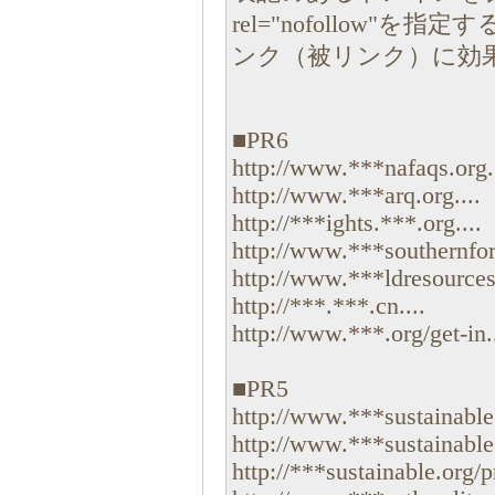
rel="nofollow"を指
ンク（被リンク）に効
■PR6
http://www.***nafaqs.org..
http://www.***arq.org....
http://***ights.***.org....
http://www.***southernfore
http://www.***ldresourcesr
http://***.***.cn....
http://www.***.org/get-in..
■PR5
http://www.***sustainable.
http://www.***sustainable.
http://***sustainable.org/p