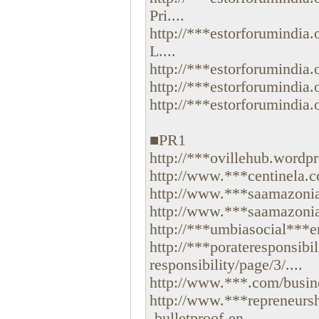
Pri....
http://***estorforumindia
L....
http://***estorforumindia
http://***estorforumindia
http://***estorforumindia
■PR1
http://***ovillehub.wordpr
http://www.***centinela.co
http://www.***saamazonia.
http://www.***saamazonia.
http://***umbiasocial***er
http://***porateresponsibi
responsibility/page/3/....
http://www.***.com/busines
http://www.***repreneursh
-bulletproof-en....