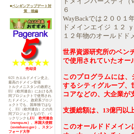
ドメインバースディ（Whois
■
ペンギンアップデート対
６
策 後編
WayBackでは２００
ドメインエイジ １２ 
１２年物のオールドド
世界資源研究所のベン
で使用されていたオー
売却済
このプログラムには、
6/21 カエルドメイン史上、
最高のドメイン登場
するシティグループ、
トルクメニスタンの政府と
EU（欧州連合）における共
コアなどの、大企業が
同プロジェクトで使用され
たドメイン。 政府系プロジ
ェクトでも、国単独ではな
支援総額は、13億円以
く、EU（欧州連合）との共
同プロジェクトなので、バ
ックリンクも
EU 欧州連合
（europa.eu）、米国大使館
このオールドドメインは、
（usembassy.gov）、スタン
フォード大学