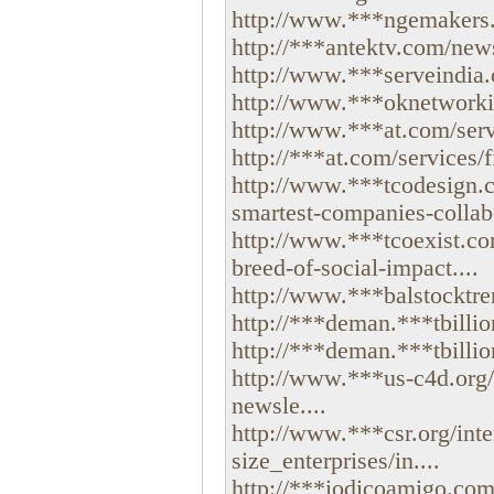
http://www.***ngemakers.
http://***antektv.com/news
http://www.***serveindia.
http://www.***oknetworking
http://www.***at.com/serv
http://***at.com/services/fi
http://www.***tcodesign.c
smartest-companies-collabo
http://www.***tcoexist.co
breed-of-social-impact....
http://www.***balstocktren
http://***deman.***tbillio
http://***deman.***tbillio
http://www.***us-c4d.org
newsle....
http://www.***csr.org/int
size_enterprises/in....
http://***iodicoamigo.com