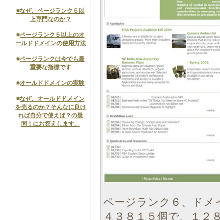
■
なぜ、ページランク５以
上専門なのか？
■
ページランク５以上のオ
ールドドメインの使用方法
■
ページランクは今でも最
重要な指標です
■
オールドドメインの実験
■
なぜ、オールドドメイン
を売るのか？そんなに良け
れば自分で使えば？の疑
問！にお答えします。
ページランク６、ドメ
４３８１５個で、１２