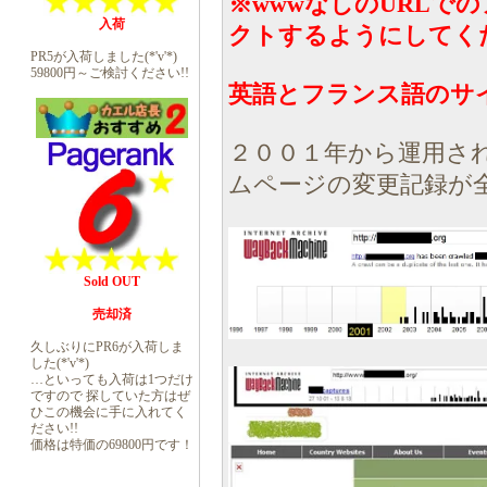
※wwwなしのURLで
入荷
クトするようにしてく
PR5が入荷しました(*'v'*)
59800円～ご検討ください!!
英語とフランス語のサ
２００１年から運用さ
ムページの変更記録が
Sold OUT
売却済
久しぶりにPR6が入荷しま
した(*'v'*)
…といっても入荷は1つだけ
ですので 探していた方はぜ
ひこの機会に手に入れてく
ださい!!
価格は特価の69800円です！