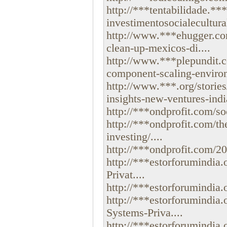
http://***tentabilidade.*
investimentosocialecultura
http://www.***ehugger.co
clean-up-mexicos-di....
http://www.***plepundit.co
component-scaling-environ
http://www.***.org/storie
insights-new-ventures-india
http://***ondprofit.com/soc
http://***ondprofit.com/t
investing/....
http://***ondprofit.com/20
http://***estorforumindia
Privat....
http://***estorforumindia.
http://***estorforumindia
Systems-Priva....
http://***estorforumindia