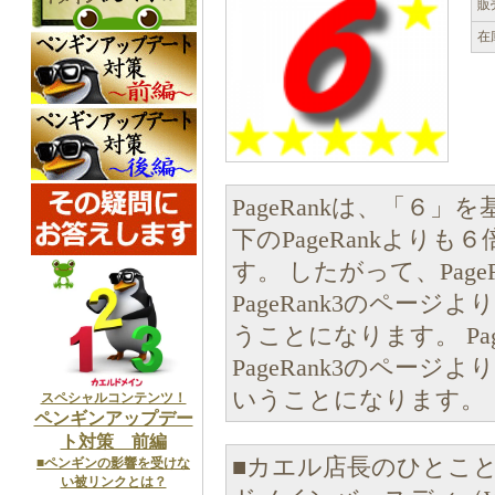
販
在
PageRankは、「６
下のPageRankより
す。 したがって、Pag
PageRank3のペー
うことになります。 Pa
PageRank3のページ
いうことになります。
スペシャルコンテンツ！
ペンギンアップデー
ト対策 前編
■カエル店長のひとこ
■ペンギンの影響を受けな
い被リンクとは？