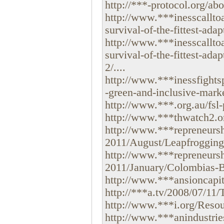
http://***-protocol.org/abou
http://www.***inesscallto
survival-of-the-fittest-adap
http://www.***inesscallto
survival-of-the-fittest-ada
2/....
http://www.***inessfightsp
-green-and-inclusive-market
http://www.***.org.au/fsl-
http://www.***thwatch2.org
http://www.***repreneursh
2011/August/Leapfrogging-
http://www.***repreneursh
2011/January/Colombias-Bu
http://www.***ansioncapita
http://***a.tv/2008/07/11
http://www.***i.org/Reso
http://www.***anindustrie