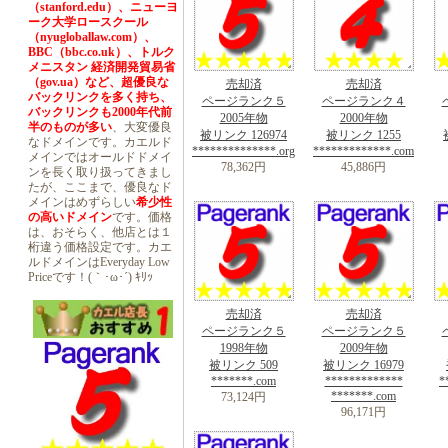
（stanford.edu）、ニューヨ
ーク大学ロースクール
（nyugloballaw.com）、
BBC（bbc.co.uk）、トルク
メニスタン 経済開発貿易省
（gov.ua）など、超優良な
売却済
売却済
バックリンクを多く持ち、
ページランク５
ページランク４
バックリンクも2000年代前
2005年物
2000年物
半のものが多い
、大変優良
被リンク 126974
被リンク 1255
なドメインです。カエルド
**************.org
*************.com
メインではオールドドメイ
78,362円
45,886円
ンを長く取り扱ってきまし
たが、ここまで、優良なド
メインはめずらしい
希少性
の高いドメイン
です。価格
は、おそらく、他店とは１
桁違う価格設定です。カエ
ルドメインはEveryday Low
Priceです！(｀･ω･´) ｷﾘｯ
売却済
売却済
ページランク５
ページランク５
1998年物
2009年物
被リンク 509
被リンク 16979
*******.com
*************
*
*******.com
73,124円
96,171円