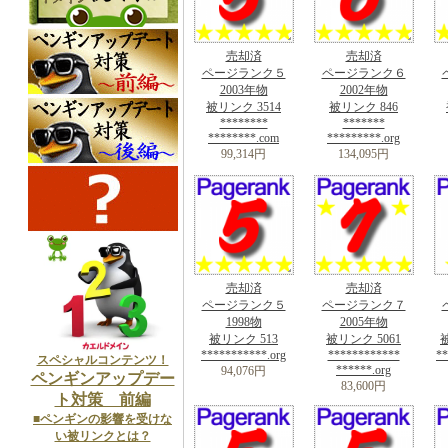
売却済
売却済
ページランク５
ページランク６
2003年物
2002年物
被リンク 3514
被リンク 846
********
*******
********.com
*********.org
99,314円
134,095円
売却済
売却済
ページランク５
ページランク７
1998物
2005年物
被リンク 513
被リンク 5061
被
***********.org
************
**
スペシャルコンテンツ！
******.org
94,076円
ペンギンアップデー
83,600円
ト対策 前編
■ペンギンの影響を受けな
い被リンクとは？