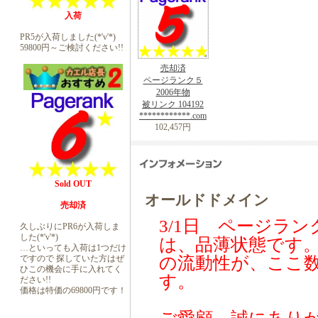
入荷
PR5が入荷しました(*'v'*)
59800円～ご検討ください!!
売却済
ページランク５
2006年物
被リンク 104192
************.com
102,457円
Sold OUT
オールドドメイン
売却済
3/1日 ページラ
久しぶりにPR6が入荷しま
した(*'v'*)
は、品薄状態です
…といっても入荷は1つだけ
ですので 探していた方はぜ
の流動性が、ここ
ひこの機会に手に入れてく
す。
ださい!!
価格は特価の69800円です！