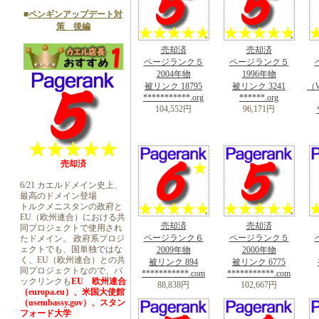
■
ペンギンアップデート対
策 後編
売却済
売却済
ページランク５
ページランク５
2004年物
1996年物
被リンク 18795
被リンク 3241
（W
***********.org
******.org
104,552円
96,171円
売却済
6/21 カエルドメイン史上、
最高のドメイン登場
トルクメニスタンの政府と
EU（欧州連合）における共
売却済
売却済
同プロジェクトで使用され
ページランク６
ページランク５
たドメイン。 政府系プロジ
ェクトでも、国単独ではな
2009年物
2000年物
く、EU（欧州連合）との共
被リンク 894
被リンク 6775
同プロジェクトなので、バ
***********.com
***********.com
ックリンクも
EU 欧州連合
88,838円
102,667円
（europa.eu）、米国大使館
（usembassy.gov）、スタン
フォード大学