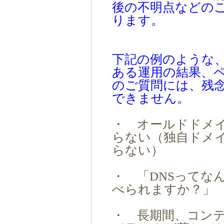
後の不明点などの
ります。
下記の例のような
ある運用の結果、
のご質問には、残
できません。
・ オールドドメ
らない（独自ドメ
らない）
・ 「DNSってな
べられますか？」
・ 長期間、コン