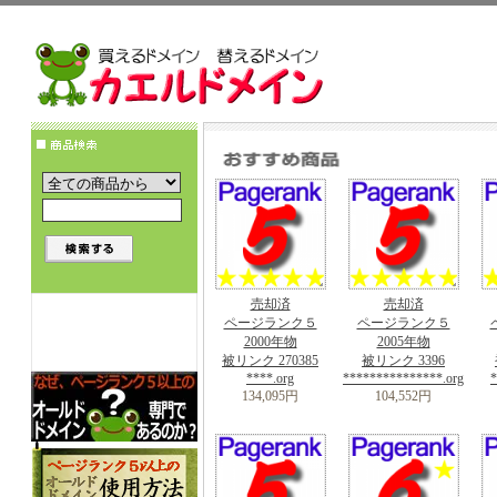
売却済
売却済
ページランク５
ページランク５
2000年物
2005年物
被リンク 270385
被リンク 3396
****.org
***************.org
*
134,095円
104,552円