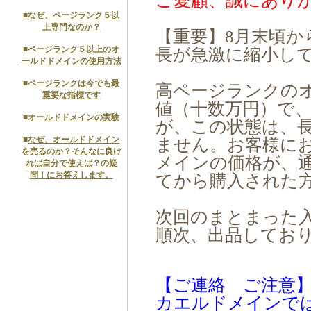
ご愛顧、誠にあり
■
なぜ、ページランク５以
上専門なのか？
【重要】8月末頃か
■
ページランク５以上のオ
長が急激に縮小し
ールドドメインの使用方法
■
ページランクは今でも最
高ページランクの
重要な指標です
値（十数万円）で
■
オールドドメインの実験
が、この状態は、
■
なぜ、オールドドメイン
ません。お客様に
を売るのか？そんなに良け
メインの価格が、
れば自分で使えば？の疑
問！にお答えします。
てから購入された
次回のまとまった
順次、出品してお
【ご連絡 ご注意
カエルドメインで