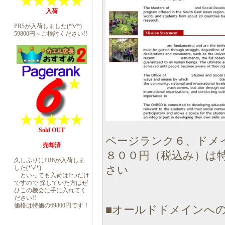
入荷
PR5が入荷しました(*'v'*)
59800円～ご検討ください!!
Sold OUT
ページランク６、ドメ
売却済
８００円（税込み）は
久しぶりにPR6が入荷しま
した(*'v'*)
さい
…といっても入荷は1つだけ
ですので 探していた方はぜ
ひこの機会に手に入れてく
ださい!!
価格は特価の69800円です！
■オールドドメインへの