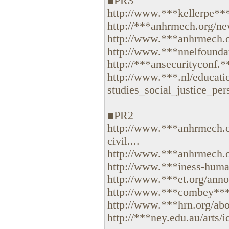
■PR3
http://www.***kellerpe***f
http://***anhrmech.org/ne
http://www.***anhrmech.or
http://www.***nnelfoundat
http://***ansecurityconf.**
http://www.***.nl/educat
studies_social_justice_per
■PR2
http://www.***anhrmech.o
civil....
http://www.***anhrmech.o
http://www.***iness-human
http://www.***et.org/anno
http://www.***combey***nd
http://www.***hrn.org/abo
http://***ney.edu.au/arts/id