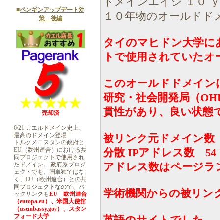
ドメインエイジ １０ 
■
ペンギンアップデート対
１０年物のオールドド
策 後編
タイのマヒドン大学にあ
トで使用されていたオ
このオールドドメインは、
研究・社会開発局（OH
貫性があり、良い状態
売却済
6/21 カエルドメイン史上、
最高のドメイン登場
被リンク元ドメイン数 1
トルクメニスタンの政府と
EU（欧州連合）における共
分散 IPアドレス数 5
同プロジェクトで使用され
アドレス数はページラ
たドメイン。 政府系プロジ
ェクトでも、国単独ではな
く、EU（欧州連合）との共
同プロジェクトなので、バ
学術機関からの被リン
ックリンクも
EU 欧州連合
（europa.eu）、米国大使館
（usembassy.gov）、スタン
フォード大学