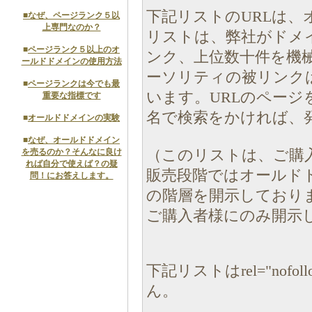
下記リストのURLは、
■
なぜ、ページランク５以
上専門なのか？
リストは、弊社がドメ
■
ページランク５以上のオ
ンク、上位数十件を機
ールドドメインの使用方法
ーソリティの被リンク
■
ページランクは今でも最
います。URLのペー
重要な指標です
名で検索をかければ、
■
オールドドメインの実験
■
なぜ、オールドドメイン
を売るのか？そんなに良け
（このリストは、ご購
れば自分で使えば？の疑
販売段階ではオールド
問！にお答えします。
の階層を開示しており
ご購入者様にのみ開示
下記リストはrel="no
ん。