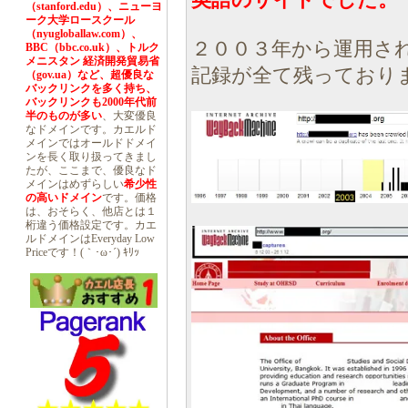
英語のサイトでした。
（stanford.edu）、ニューヨ
ーク大学ロースクール
（nyugloballaw.com）、
２００３年から運用さ
BBC（bbc.co.uk）、トルク
メニスタン 経済開発貿易省
記録が全て残っており
（gov.ua）など、超優良な
バックリンクを多く持ち、
バックリンクも2000年代前
半のものが多い
、大変優良
なドメインです。カエルド
メインではオールドドメイ
ンを長く取り扱ってきまし
たが、ここまで、優良なド
メインはめずらしい
希少性
の高いドメイン
です。価格
は、おそらく、他店とは１
桁違う価格設定です。カエ
ルドメインはEveryday Low
Priceです！(｀･ω･´) ｷﾘｯ