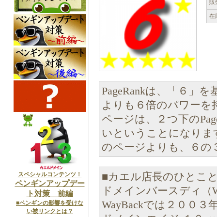
販
在
PageRankは、「６」
よりも６倍のパワーを持つ
ページは、２つ下のPag
いということになります。 
のページよりも、６の３
スペシャルコンテンツ！
■カエル店長のひとこ
ペンギンアップデー
ドメインバースディ（Whoi
ト対策 前編
WayBackでは２００
■ペンギンの影響を受けな
い被リンクとは？