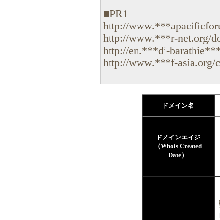
■PR1
http://www.***apacificforu
http://www.***r-net.org/do
http://en.***di-barathie**
http://www.***f-asia.org/co
ドメイン名
ドメインエイジ
（Whois Created
Date）