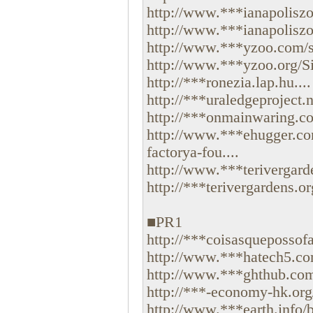
http://www.***ianapolisz
http://www.***ianapolisz
http://www.***yzoo.com/s
http://www.***yzoo.org/S
http://***ronezia.lap.hu....
http://***uraledgeproject
http://***onmainwaring.com
http://www.***ehugger.com
factorya-fou....
http://www.***terivergar
http://***terivergardens.
■PR1
http://***coisasquepossofa
http://www.***hatech5.com
http://www.***ghthub.com/
http://***-economy-hk.org
http://www.***earth.info/b