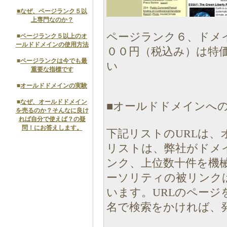
■
なぜ、ページランク５以
上専門なのか？
ページランク６、ドメ
■
ページランク５以上のオ
ールドドメインの使用方法
００円（税込み）は特
■
ページランクは今でも最
い
重要な指標です
■
オールドドメインの実験
■
なぜ、オールドドメイン
■オールドドメインへの
を売るのか？そんなに良け
れば自分で使えば？の疑
問！にお答えします。
下記リストのURLは、
リストは、弊社がドメ
ンク、上位数十件を機
ーソリティの被リンク
います。URLのペー
名で検索をかければ、