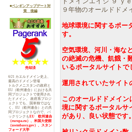
ドメインエイジ ９ ｙ
■
ペンギンアップデート対
９年物のオールドドメ
策 後編
地球環境に関するポー
す。
空気環境、河川・海な
の絶滅の危機、飢餓・
いるポータルサイトで
売却済
6/21 カエルドメイン史上、
最高のドメイン登場
運用されていたサイト
トルクメニスタンの政府と
EU（欧州連合）における共
同プロジェクトで使用され
このオールドドメインは、
たドメイン。 政府系プロジ
ェクトでも、国単独ではな
境に関するポータルサ
く、EU（欧州連合）との共
同プロジェクトなので、バ
があり、良い状態です
ックリンクも
EU 欧州連合
（europa.eu）、米国大使館
（usembassy.gov）、スタン
フォード大学