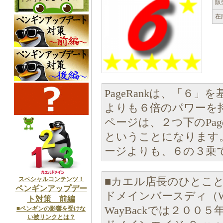
販
在
PageRankは、「６」
よりも６倍のパワーを持つ
ページは、２つ下のPag
ということになります。 P
ージよりも、６の３乗で
スペシャルコンテンツ！
■カエル店長のひとこ
ペンギンアップデー
ドメインバースディ（Whoi
ト対策 前編
WayBackでは２００
■ペンギンの影響を受けな
い被リンクとは？