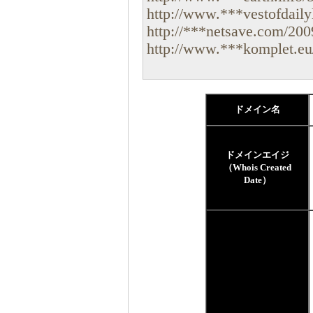
http://www.***vestofdailyl
http://***netsave.com/2009
http://www.***komplet.eu/
ドメイン名
ドメインエイジ
（Whois Created
Date）