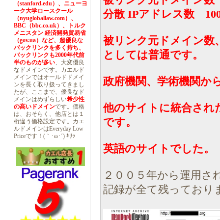
被リンク元ドメイン数 1
（stanford.edu）、ニューヨ
ーク大学ロースクール
分散 IPアドレス数 10
（nyugloballaw.com）、
BBC（bbc.co.uk）、トルク
メニスタン 経済開発貿易省
被リンク元ドメイン数、
（gov.ua）など、超優良な
バックリンクを多く持ち、
としては普通です。
バックリンクも2000年代前
半のものが多い
、大変優良
なドメインです。カエルド
メインではオールドドメイ
政府機関、学術機関か
ンを長く取り扱ってきまし
たが、ここまで、優良なド
メインはめずらしい
希少性
他のサイトに統合され
の高いドメイン
です。価格
は、おそらく、他店とは１
です。
桁違う価格設定です。カエ
ルドメインはEveryday Low
Priceです！(｀･ω･´) ｷﾘｯ
英語のサイトでした。
２００５年から運用さ
記録が全て残っており