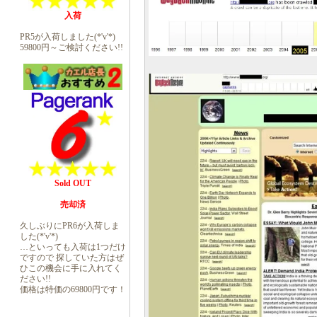
入荷
PR5が入荷しました(*'v'*)
59800円～ご検討ください!!
Sold OUT
売却済
久しぶりにPR6が入荷しま
した(*'v'*)
…といっても入荷は1つだけ
ですので 探していた方はぜ
ひこの機会に手に入れてく
ださい!!
価格は特価の69800円です！