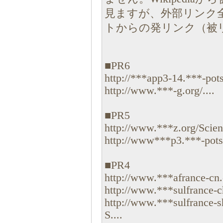
見ますが、外部リンク全てにr
トからの発リンク（被
■PR6
http://***app3-14.***-pots
http://www.***-g.org/....
■PR5
http://www.***z.org/Scien
http://www***p3.***-pots
■PR4
http://www.***afrance-cn.
http://www.***sulfrance-c
http://www.***sulfrance-
S....