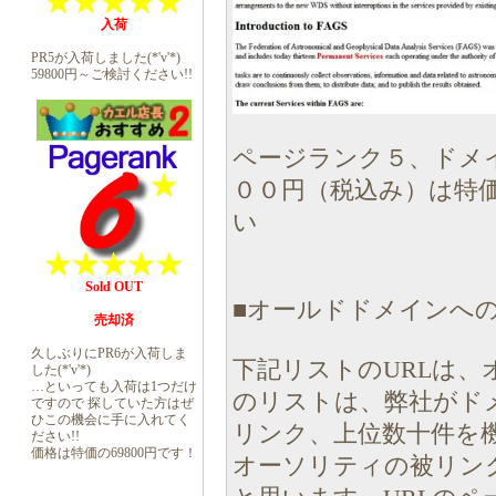
入荷
PR5が入荷しました(*'v'*)
59800円～ご検討ください!!
ページランク５、ドメ
００円（税込み）は特
い
Sold OUT
■オールドドメインへの
売却済
久しぶりにPR6が入荷しま
下記リストのURLは、
した(*'v'*)
…といっても入荷は1つだけ
のリストは、弊社がド
ですので 探していた方はぜ
ひこの機会に手に入れてく
リンク、上位数十件を
ださい!!
価格は特価の69800円です！
オーソリティの被リン