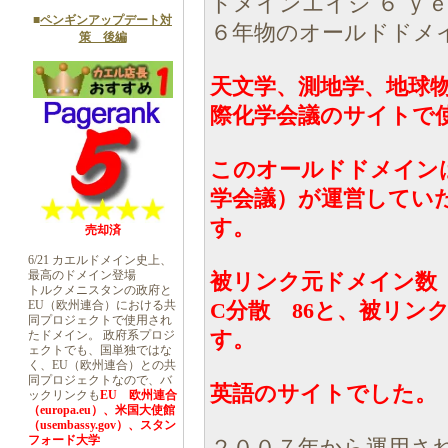
ドメインエイジ ６ ｙ
■
ペンギンアップデート対
６年物のオールドドメ
策 後編
天文学、測地学、地球物
際化学会議のサイトで
このオールドドメインは2
学会議）が運営してい
す。
売却済
6/21 カエルドメイン史上、
最高のドメイン登場
被リンク元ドメイン数 1
トルクメニスタンの政府と
EU（欧州連合）における共
C分散 86と、被リン
同プロジェクトで使用され
す。
たドメイン。 政府系プロジ
ェクトでも、国単独ではな
く、EU（欧州連合）との共
同プロジェクトなので、バ
英語のサイトでした。
ックリンクも
EU 欧州連合
（europa.eu）、米国大使館
（usembassy.gov）、スタン
フォード大学