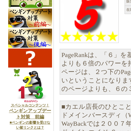
販
在
PageRankは、「６」
よりも６倍のパワーを持つ
ページは、２つ下のPag
いということになります。 
のページよりも、６の３
スペシャルコンテンツ！
■カエル店長のひとこ
ペンギンアップデー
ドメインバースディ（Wh
ト対策 前編
WayBackでは２００
■ペンギンの影響を受けな
い被リンクとは？