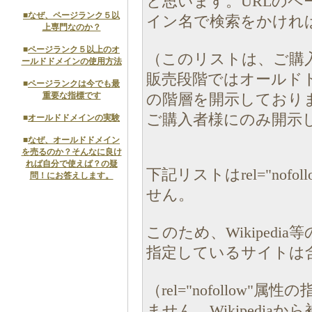
と思います。URLの
■
なぜ、ページランク５以
イン名で検索をかけれ
上専門なのか？
■
ページランク５以上のオ
（このリストは、ご購
ールドドメインの使用方法
販売段階ではオールド
■
ページランクは今でも最
重要な指標です
の階層を開示しており
ご購入者様にのみ開示
■
オールドドメインの実験
■
なぜ、オールドドメイン
を売るのか？そんなに良け
れば自分で使えば？の疑
下記リストはrel="no
問！にお答えします。
せん。
このため、Wikipedia
指定しているサイトは
（rel="nofollo
ません。Wikipedi