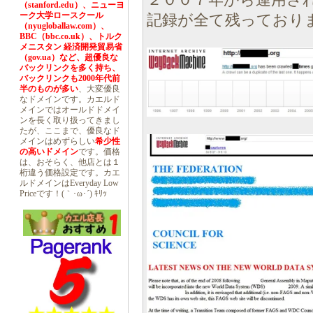
２００７年から運用さ
（stanford.edu）、ニューヨ
ーク大学ロースクール
記録が全て残っており
（nyugloballaw.com）、
BBC（bbc.co.uk）、トルク
メニスタン 経済開発貿易省
（gov.ua）など、超優良な
バックリンクを多く持ち、
バックリンクも2000年代前
半のものが多い
、大変優良
なドメインです。カエルド
メインではオールドドメイ
ンを長く取り扱ってきまし
たが、ここまで、優良なド
メインはめずらしい
希少性
の高いドメイン
です。価格
は、おそらく、他店とは１
桁違う価格設定です。カエ
ルドメインはEveryday Low
Priceです！(｀･ω･´) ｷﾘｯ