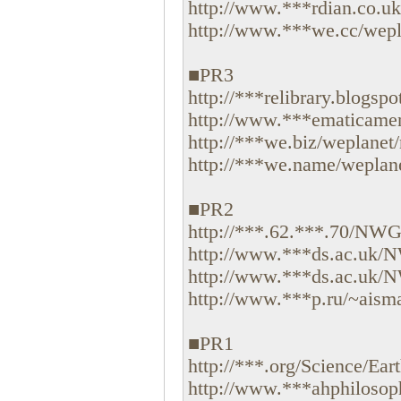
http://www.***rdian.co.uk
http://www.***we.cc/wepla
■PR3
http://***relibrary.blogspo
http://www.***ematicament
http://***we.biz/weplanet/n
http://***we.name/weplanet
■PR2
http://***.62.***.70/NWGr
http://www.***ds.ac.uk/N
http://www.***ds.ac.uk/N
http://www.***p.ru/~aismai
■PR1
http://***.org/Science/Ear
http://www.***ahphilosop