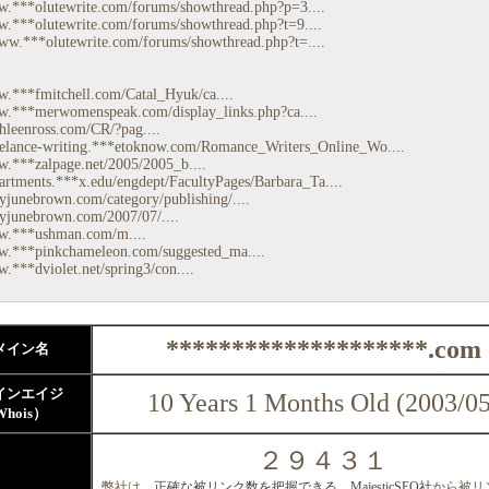
w.***olutewrite.com/forums/showthread.php?p=3....
w.***olutewrite.com/forums/showthread.php?t=9....
ww.***olutewrite.com/forums/showthread.php?t=....
w.***fmitchell.com/Catal_Hyuk/ca....
w.***merwomenspeak.com/display_links.php?ca....
*hleenross.com/CR/?pag....
*elance-writing.***etoknow.com/Romance_Writers_Online_Wo....
w.***zalpage.net/2005/2005_b....
*artments.***x.edu/engdept/FacultyPages/Barbara_Ta....
*yjunebrown.com/category/publishing/....
*yjunebrown.com/2007/07/....
ww.***ushman.com/m....
w.***pinkchameleon.com/suggested_ma....
w.***dviolet.net/spring3/con....
********************.com
メイン名
インエイジ
10 Years 1 Months Old (2003/05
hois）
２９４３１
弊社は、
正確な被リンク数を把握できる、MajesticSEO社
から被リ