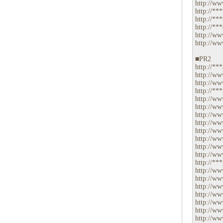
http://ww
http://***
http://***t
http://***
http://ww
http://ww
■PR2
http://**
http://ww
http://www
http://***
http://ww
http://ww
http://ww
http://ww
http://ww
http://ww
http://ww
http://ww
http://**
http://ww
http://ww
http://ww
http://ww
http://ww
http://ww
http://ww