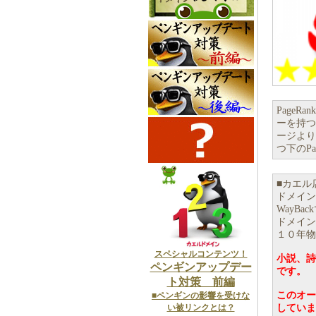
Page
ーを持つこ
ージより
つ下のP
■カエル
ドメイン
WayB
ドメイン
１０年物
スペシャルコンテンツ！
小説、詩
ペンギンアップデー
です。
ト対策 前編
このオー
■ペンギンの影響を受けな
い被リンクとは？
していま