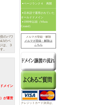
ページランク４ 再開
日本語で運用されていた
オールドドメイン
1999年以前（Whois
Created）
６倍のパワ
メルマガ登録・解除
nk3のペ
メルマガ登録・解除は
こちら
ージは、３
ます。
ドメイン
ト）が運営
クレジットカード決済は、