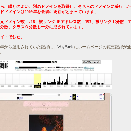
年から、綴りのよい、別のドメインを取得し、そちらのドメインに移行し
ドドメインは2009年を最後に更新がとまっています。
元ドメイン数 216、被リンク IPアドレス数 193、被リンク C分散 1
分散、クラスＣ分散も十分に成されています。
イトでした。
年から運用されていた記録は、
WayBack
にホームページの変更記録が全
。