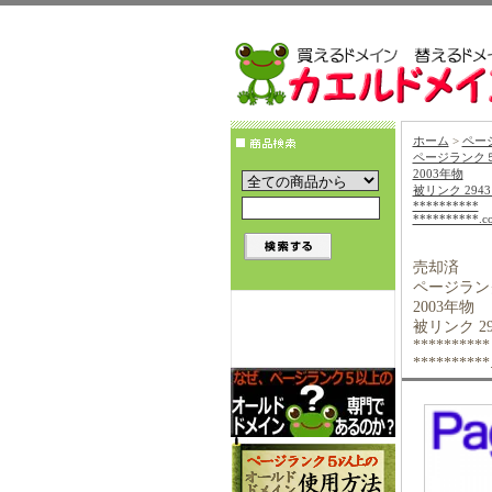
ホーム
>
ペー
ページランク
2003年物
被リンク 2943
**********
**********.c
売却済
ページラン
2003年物
被リンク 29
**********
**********