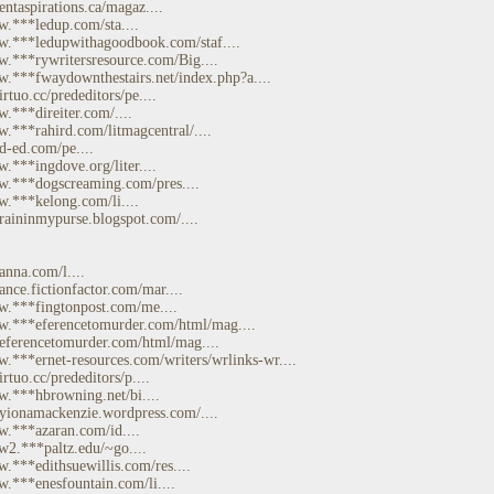
entaspirations.ca/magaz....
w.***ledup.com/sta....
w.***ledupwithagoodbook.com/staf....
w.***rywritersresource.com/Big....
w.***fwaydownthestairs.net/index.php?a....
irtuo.cc/prededitors/pe....
w.***direiter.com/....
w.***rahird.com/litmagcentral/....
d-ed.com/pe....
w.***ingdove.org/liter....
w.***dogscreaming.com/pres....
w.***kelong.com/li....
*raininmypurse.blogspot.com/....
anna.com/l....
ance.fictionfactor.com/mar....
w.***fingtonpost.com/me....
w.***eferencetomurder.com/html/mag....
*eferencetomurder.com/html/mag....
w.***ernet-resources.com/writers/wrlinks-wr....
irtuo.cc/prededitors/p....
w.***hbrowning.net/bi....
*yionamackenzie.wordpress.com/....
w.***azaran.com/id....
w2.***paltz.edu/~go....
w.***edithsuewillis.com/res....
w.***enesfountain.com/li....