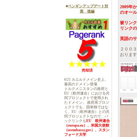
■
ペンギンアップデート対
2009
策 後編
のオール
被リンク
リンクの
英語のサ
２００３
おります
売却済
6/21 カエルドメイン史上、
最高のドメイン登場
トルクメニスタンの政府と
EU（欧州連合）における共
同プロジェクトで使用され
たドメイン。 政府系プロジ
ェクトでも、国単独ではな
く、EU（欧州連合）との共
同プロジェクトなので、バ
ックリンクも
EU 欧州連合
（europa.eu）、米国大使館
（usembassy.gov）、スタン
フォード大学