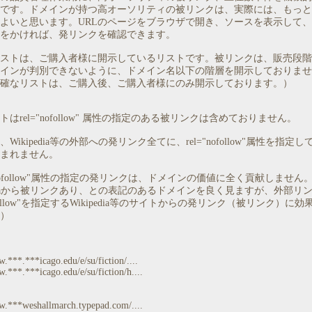
です。ドメインが持つ高オーソリティの被リンクは、実際には、もっと
よいと思います。URLのページをブラウザで開き、ソースを表示して
をかければ、発リンクを確認できます。
ストは、ご購入者様に開示しているリストです。被リンクは、販売段階
インが判別できないように、ドメイン名以下の階層を開示しておりませ
確なリストは、ご購入後、ご購入者様にのみ開示しております。）
はrel="nofollow" 属性の指定のある被リンクは含めておりません。
Wikipedia等の外部への発リンク全てに、rel="nofollow"属性を指定
まれません。
="nofollow"属性の指定の発リンクは、ドメインの価値に全く貢献しません
pediaから被リンクあり、との表記のあるドメインを良く見ますが、外部リ
nofollow"を指定するWikipedia等のサイトからの発リンク（被リンク）に
）
.***.***icago.edu/e/su/fiction/....
w.***.***icago.edu/e/su/fiction/h....
w.***weshallmarch.typepad.com/....