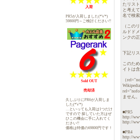
たリスト
入荷
と考えて
名で検索
PR5が入荷しました(*'v'*)
59800円～ご検討ください!!
（このリ
ルドドメ
ンクの正
下記リスト
このため、
イトは含
（rel
Sold OUT
Wiki
売却済
rel="
ません。
久しぶりにPR6が入荷しま
した(*'v'*)
…といっても入荷は1つだけ
■PR5
ですので 探していた方はぜ
http://www
ひこの機会に手に入れてく
http://ww
ださい!!
価格は特価の69800円です！
■PR4
http://ww