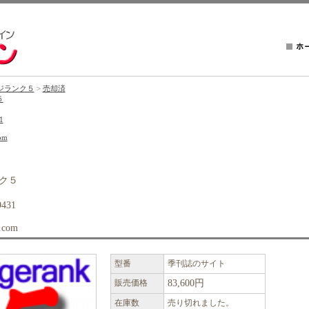
ジランク５
>
売却済
５
1
om
ク５
431
.com
型番
季刊誌のサイト
販売価格
83,600円
在庫数
売り切れました。