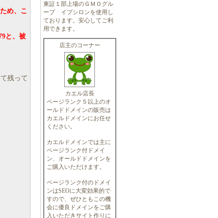
東証１部上場のＧＭＯグル
たため、こ
ープ イプシロンを使用し
ております。安心してご利
用できます。
79と、被
店主のコーナー
て残って
カエル店長
ページランク５以上のオ
ールドドメインの販売は
カエルドメインにお任せ
ください。
カエルドメインでは主に
ページランク付ドメイ
ン、オールドドメインを
ご購入いただけます。
ページランク付のドメイ
ンはSEOに大変効果的で
すので、ぜひともこの機
会に優良ドメインをご購
入いただきサイト作りに