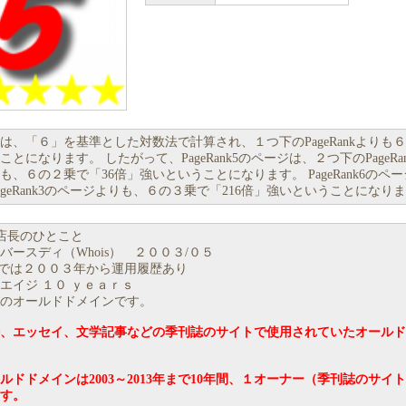
Rankは、「６」を基準とした対数法で計算され、１つ下のPageRankよりも
とになります。 したがって、PageRank5のページは、２つ下のPageRa
も、６の２乗で「36倍」強いということになります。 PageRank6のペ
ageRank3のページよりも、６の３乗で「216倍」強いということになり
店長のひとこと
バースディ（Whois） ２００３/０５
ackでは２００３年から運用履歴あり
エイジ １０ ｙｅａｒｓ
のオールドドメインです。
、エッセイ、文学記事などの季刊誌のサイトで使用されていたオールド
ルドドメインは2003～2013年まで10年間、１オーナー（季刊誌のサイ
す。