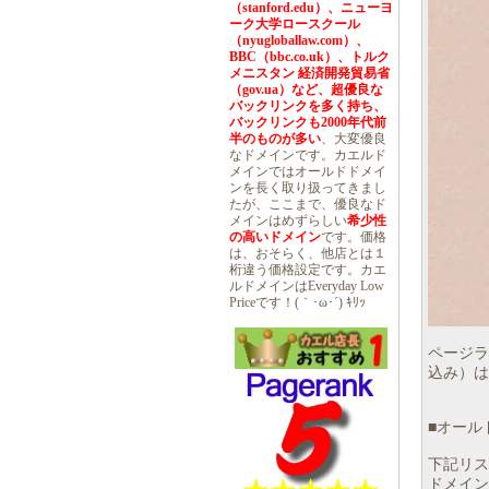
（stanford.edu）、ニューヨ
ーク大学ロースクール
（nyugloballaw.com）、
BBC（bbc.co.uk）、トルク
メニスタン 経済開発貿易省
（gov.ua）など、超優良な
バックリンクを多く持ち、
バックリンクも2000年代前
半のものが多い
、大変優良
なドメインです。カエルド
メインではオールドドメイ
ンを長く取り扱ってきまし
たが、ここまで、優良なド
メインはめずらしい
希少性
の高いドメイン
です。価格
は、おそらく、他店とは１
桁違う価格設定です。カエ
ルドメインはEveryday Low
Priceです！(｀･ω･´) ｷﾘｯ
ページラ
込み）は
■オール
下記リス
ドメイン