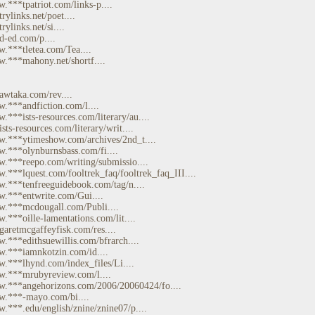
w.***tpatriot.com/links-p....
trylinks.net/poet....
rylinks.net/si....
d-ed.com/p....
w.***tletea.com/Tea....
w.***mahony.net/shortf....
*awtaka.com/rev....
w.***andfiction.com/l....
.***ists-resources.com/literary/au....
ists-resources.com/literary/writ....
w.***ytimeshow.com/archives/2nd_t....
w.***olynburnsbass.com/fi....
w.***reepo.com/writing/submissio....
w.***lquest.com/fooltrek_faq/fooltrek_faq_III....
w.***tenfreeguidebook.com/tag/n....
w.***entwrite.com/Gui....
w.***mcdougall.com/Publi....
w.***oille-lamentations.com/lit....
*garetmcgaffeyfisk.com/res....
w.***edithsuewillis.com/bfrarch....
w.***iamnkotzin.com/id....
w.***lhynd.com/index_files/Li....
w.***mrubyreview.com/l....
w.***angehorizons.com/2006/20060424/fo....
w.***-mayo.com/bi....
w.***.edu/english/znine/znine07/p....