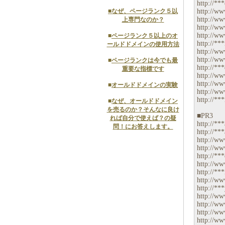
http://***
■
なぜ、ページランク５以
http://ww
http://ww
上専門なのか？
http://ww
http://ww
■
ページランク５以上のオ
http://***
ールドドメインの使用方法
http://ww
http://ww
■
ページランクは今でも最
http://***
重要な指標です
http://ww
http://ww
■
オールドドメインの実験
http://ww
http://**
■
なぜ、オールドドメイン
を売るのか？そんなに良け
■PR3
れば自分で使えば？の疑
http://***
問！にお答えします。
http://***
http://ww
http://ww
http://**
http://ww
http://***
http://ww
http://**
http://ww
http://ww
http://ww
http://ww