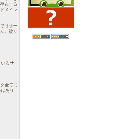
存在する
、ドメイン
ではオー
ん。被リ
しているサ
。
ンク全てに
効果はあり