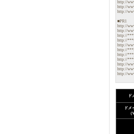
http://ww
http://ww
http://ww
■PR1
http://ww
http://ww
http://**
http://**
http://ww
http://**
http://**
http://**
http://w
http://ww
http://ww
ド
ドメ
（W