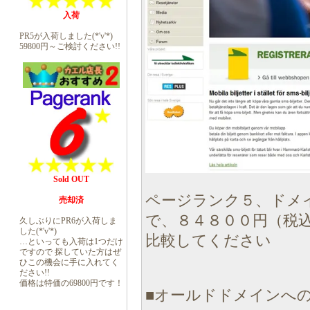
入荷
PR5が入荷しました(*'v'*)
59800円～ご検討ください!!
Sold OUT
ページランク５、ドメ
売却済
で、８４８００円（税
久しぶりにPR6が入荷しま
した(*'v'*)
比較してください
…といっても入荷は1つだけ
ですので 探していた方はぜ
ひこの機会に手に入れてく
ださい!!
価格は特価の69800円です！
■オールドドメインへの