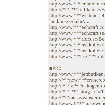
http://www.***enland.nl/re
http://***.***trafiken.se/S
http://www.***wedenerleb
land/busverkehr/....
http://www.***echcraft.co
http://www.***echcraft.se/
http://www.***rfors.se/Boe
http://www.***nskkollekti
http://www.***nskkollekti
http://www.***-tg-***.info/
■PR2
http://www.***jettbutiken.
http://***new.***ers.se/c
http://***iv.***nskogen-tur
http://***.***istorg.com/Po
http://***ms.se/vanstermen
http://www2.***ia.se/websi