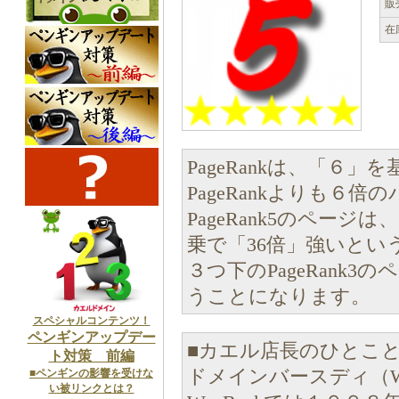
販
在
PageRankは、「６
PageRankよりも６
PageRank5のページ
乗で「36倍」強いという
３つ下のPageRank
うことになります。
スペシャルコンテンツ！
ペンギンアップデー
■カエル店長のひとこ
ト対策 前編
ドメインバースディ（Wh
■ペンギンの影響を受けな
い被リンクとは？