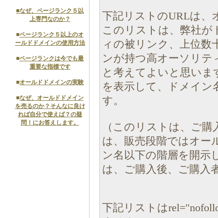
■
なぜ、ページランク５以
下記リストのURLは、
上専門なのか？
このリストは、弊社が
■
ページランク５以上のオ
ィの被リンク、上位数
ールドドメインの使用方法
ンが持つ高オーソリテ
■
ページランクは今でも最
重要な指標です
と考えてよいと思いま
■
オールドドメインの実験
を表示して、ドメイン
■
なぜ、オールドドメイン
す。
を売るのか？そんなに良け
れば自分で使えば？の疑
問！にお答えします。
（このリストは、ご購
は、販売段階ではオー
ン名以下の階層を開示
は、ご購入後、ご購入
下記リストはrel="no