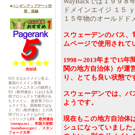
WayBackでは１９９
■
ペンギンアップデート対
ドメインエイジ １５ 
策 後編
１５年物のオールドド
スウェーデンのバス、
ムページで使用されて
1998～2013年まで
関の地方自治体）が運
売却済
り、とても良い状態で
6/21 カエルドメイン史上、
最高のドメイン登場
トルクメニスタンの政府と
EU（欧州連合）における共
スウェーデンでは、バ
同プロジェクトで使用され
ようです。
たドメイン。 政府系プロジ
ェクトでも、国単独ではな
く、EU（欧州連合）との共
同プロジェクトなので、バ
現在もこの地方自治体
ックリンクも
EU 欧州連合
（europa.eu）、米国大使館
シュになっていました
（usembassy.gov）、スタン
フォード大学