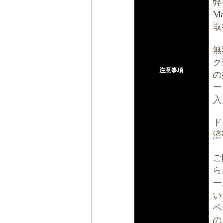
弊
Ma
取
無
ク
注意事項
の
ー
入
ド
済
ご
ら
ー
い
ペ
の