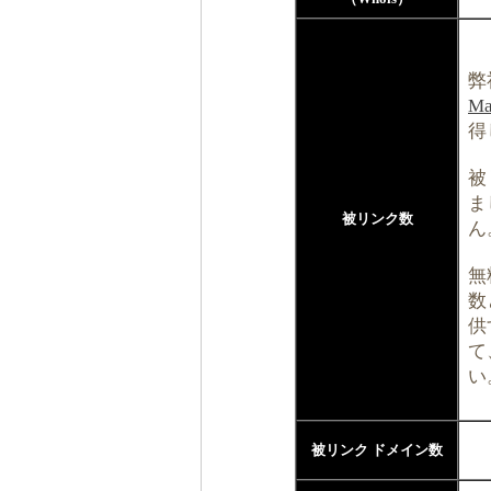
弊
Ma
得
被
ま
被リンク数
ん
無
数
供
て
い
被リンク ドメイン数