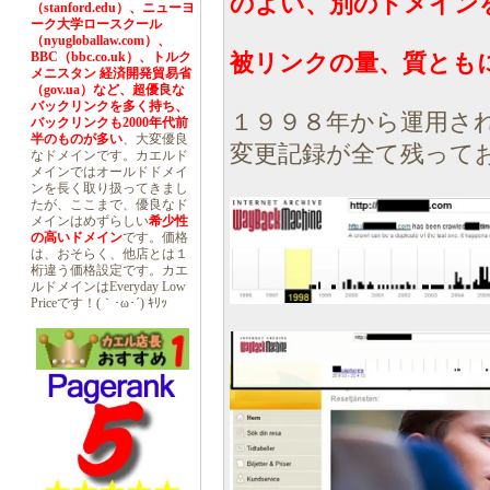
のよい、別のドメイン
（stanford.edu）、ニューヨ
ーク大学ロースクール
（nyugloballaw.com）、
BBC（bbc.co.uk）、トルク
被リンクの量、質とも
メニスタン 経済開発貿易省
（gov.ua）など、超優良な
バックリンクを多く持ち、
１９９８年から運用さ
バックリンクも2000年代前
半のものが多い
、大変優良
変更記録が全て残って
なドメインです。カエルド
メインではオールドドメイ
ンを長く取り扱ってきまし
たが、ここまで、優良なド
メインはめずらしい
希少性
の高いドメイン
です。価格
は、おそらく、他店とは１
桁違う価格設定です。カエ
ルドメインはEveryday Low
Priceです！(｀･ω･´) ｷﾘｯ