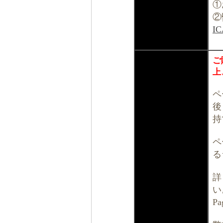
①
②
I
ご
上
ペ
後
持
ペ
る
詳
い
P