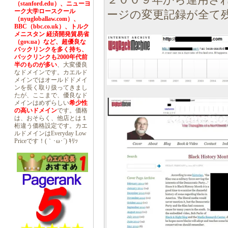
２００９年から運用さ
（stanford.edu）、ニューヨ
ーク大学ロースクール
ージの変更記録が全て
（nyugloballaw.com）、
BBC（bbc.co.uk）、トルク
メニスタン 経済開発貿易省
（gov.ua）など、超優良な
バックリンクを多く持ち、
バックリンクも2000年代前
半のものが多い
、大変優良
なドメインです。カエルド
メインではオールドドメイ
ンを長く取り扱ってきまし
たが、ここまで、優良なド
メインはめずらしい
希少性
の高いドメイン
です。価格
は、おそらく、他店とは１
桁違う価格設定です。カエ
ルドメインはEveryday Low
Priceです！(｀･ω･´) ｷﾘｯ