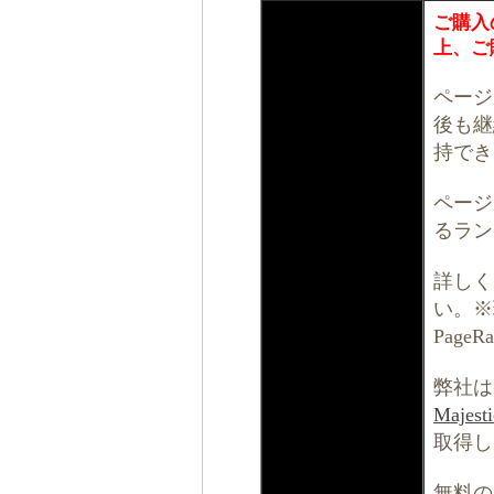
ご購入
上、ご
ページ
後も継
持でき
ページ
るラン
詳しく
い。※
Pag
弊社は
Majes
取得し
無料の