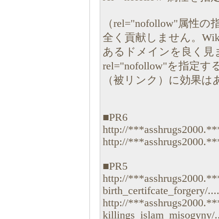
（rel="nofollo
全く貢献しません。Wik
あるドメインを良く見
rel="nofollow"を
（被リンク）に効果は
■PR6
http://***asshrugs2000.**
http://***asshrugs2000.***
■PR5
http://***asshrugs2000.*
birth_certifcate_forgery/...
http://***asshrugs2000.**
killings_islam_misogyny/..