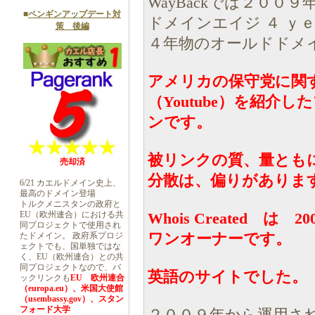
WayBackでは２００
■
ペンギンアップデート対
ドメインエイジ ４ ｙ
策 後編
４年物のオールドドメ
アメリカの保守党に関
（Youtube）を紹
ンです。
被リンクの質、量とも
売却済
分散は、偏りがありま
6/21 カエルドメイン史上、
最高のドメイン登場
トルクメニスタンの政府と
EU（欧州連合）における共
Whois Created は 200
同プロジェクトで使用され
ワンオーナーです。
たドメイン。 政府系プロジ
ェクトでも、国単独ではな
く、EU（欧州連合）との共
同プロジェクトなので、バ
英語のサイトでした。
ックリンクも
EU 欧州連合
（europa.eu）、米国大使館
（usembassy.gov）、スタン
フォード大学