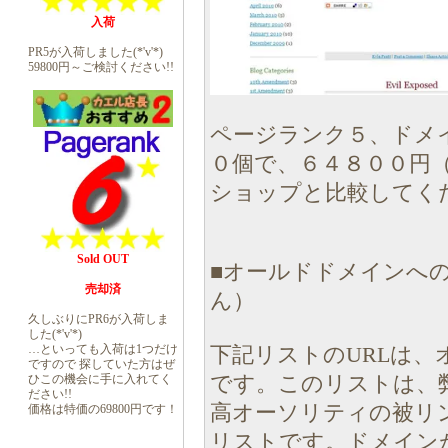
入荷
PR5が入荷しました(*'v'*)
59800円～ご検討ください!!
ページランク５、ドメ
０個で、６４８００円
ショップと比較してく
Sold OUT
■オールドドメインへの
売却済
ん）
久しぶりにPR6が入荷しま
した(*'v'*)
…といっても入荷は1つだけ
下記リストのURLは、
ですので 探していた方はぜ
ひこの機会に手に入れてく
です。このリストは、
ださい!!
高オーソリティの被リ
価格は特価の69800円です！
リストです。ドメイン