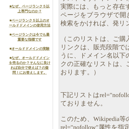
実際には、もっと存在
■
なぜ、ページランク５以
上専門なのか？
ページをブラウザで開
■
ページランク５以上のオ
検索をかければ、発リ
ールドドメインの使用方法
■
ページランクは今でも最
（このリストは、ご購
重要な指標です
リンクは、販売段階で
■
オールドドメインの実験
うに、ドメイン名以下
■
なぜ、オールドドメイン
クの正確なリストは、
を売るのか？そんなに良け
れば自分で使えば？の疑
おります。）
問！にお答えします。
下記リストはrel="nof
ておりません。
このため、Wikiped
rel="nofollow