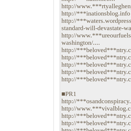
http://www.***rtyallegheny
http://***inationsblog.info
http://***waters.wordpres
standard-will-devastate-wa
http://www.***ureourfuels
washington/....
http://***beloved***ntry.c
http://***beloved***ntry.c
http://***beloved***ntry.
http://***beloved***ntry.c
http://***beloved***ntry.c
■PR1
http://***osandconspiracy.
http://www.***vivalblog.c
http://***beloved***ntry.co
http://***beloved***ntry.c
http://***beloved***ntry.c