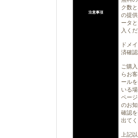
ク数と
注意事項
の提供
ータと
入くだ
ドメイ
済確認
ご購入
らお客
ールを
いる場
ページ
のお知
確認を
出てく
上記以