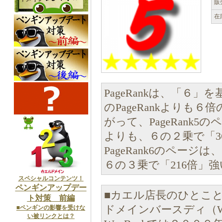
販
在
PageRankは、「６
のPageRankよりも
がって、PageRank5の
よりも、６の２乗で「
PageRank6のページは
６の３乗で「216倍」
スペシャルコンテンツ！
ペンギンアップデー
■カエル店長のひとこ
ト対策 前編
ドメインバースディ（Wh
■ペンギンの影響を受けな
い被リンクとは？