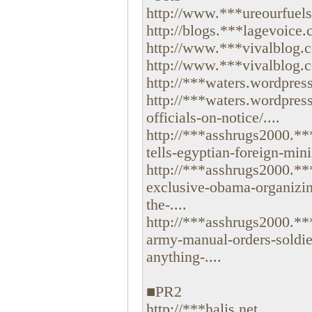
http://www.***ureourfuels.
http://blogs.***lagevoice.
http://www.***vivalblog.co
http://www.***vivalblog.co
http://***waters.wordpress
http://***waters.wordpres
officials-on-notice/....
http://***asshrugs2000.*
tells-egyptian-foreign-mini
http://***asshrugs2000.**
exclusive-obama-organizi
the-....
http://***asshrugs2000.*
army-manual-orders-soldier
anything-....
■PR2
http://***halis.net....