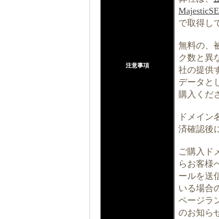
Majestic
で取得し
無料の、
ク数と異な
注意事項
社の提供
データと
購入くだ
ドメイン
済確認後
ご購入ド
らお客様
ールを送
いる場合
ページラ
のお知ら