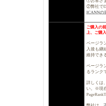
①お客さ
②弊社でD
ICAN
ご購入の
上、ご購
ページラ
入後も継
維持でき
ページラ
るランク
詳しくは
い。※現在
PageR
弊社は、