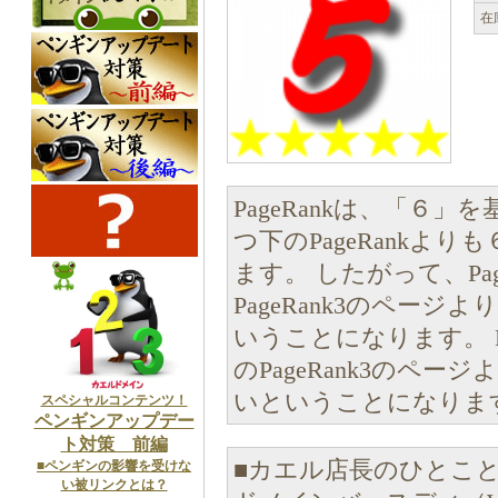
在
PageRankは、「６
つ下のPageRankよ
ます。 したがって、Pa
PageRank3のペー
いうことになります。 P
のPageRank3のペー
いということになりま
スペシャルコンテンツ！
ペンギンアップデー
ト対策 前編
■カエル店長のひとこ
■ペンギンの影響を受けな
い被リンクとは？