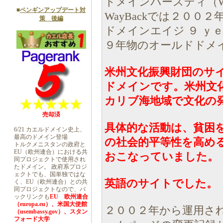
ドメインバースディ（Wh
■
ペンギンアップデート対
WayBackでは２００
策 後編
ドメインエイジ ９ ｙ
９年物のオールドドメ
米州文化振興財団のサ
ドメインです。米州文
カリブ海地域で文化の発
売却済
具体的な活動は、貧困
6/21 カエルドメイン史上、
最高のドメイン登場
の社会的平等性を高め
トルクメニスタンの政府と
EU（欧州連合）における共
おこなっていました。
同プロジェクトで使用され
たドメイン。 政府系プロジ
ェクトでも、国単独ではな
英語のサイトでした。
く、EU（欧州連合）との共
同プロジェクトなので、バ
ックリンクも
EU 欧州連合
（europa.eu）、米国大使館
２００２年から運用さ
（usembassy.gov）、スタン
フォード大学