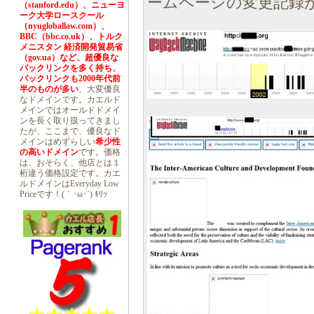
ームページの変更記録
（stanford.edu）、ニューヨ
ーク大学ロースクール
（nyugloballaw.com）、
BBC（bbc.co.uk）、トルク
メニスタン 経済開発貿易省
（gov.ua）など、超優良な
バックリンクを多く持ち、
バックリンクも2000年代前
半のものが多い
、大変優良
なドメインです。カエルド
メインではオールドドメイ
ンを長く取り扱ってきまし
たが、ここまで、優良なド
メインはめずらしい
希少性
の高いドメイン
です。価格
は、おそらく、他店とは１
桁違う価格設定です。カエ
ルドメインはEveryday Low
Priceです！(｀･ω･´) ｷﾘｯ