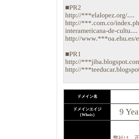
■PR2
http://***elalopez.org/....
http://***.com.co/index.p
interamericana-de-cultu....
http://www.***oa.ehu.es/es
■PR1
http://***jiba.blogspot.co
http://***teeducar.blogsp
ドメイン名
ドメインエイジ
9 Yea
（Whois）
弊社は、