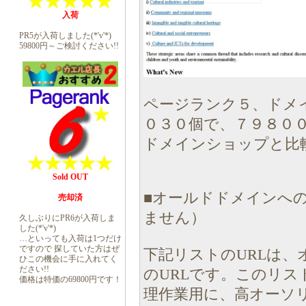
入荷
PR5が入荷しました(*'v'*)
59800円～ご検討ください!!
ページランク５、ドメ
０３０個で、７９８０
ドメインショップと比
Sold OUT
■オールドドメインへの
売却済
ません）
久しぶりにPR6が入荷しま
した(*'v'*)
…といっても入荷は1つだけ
ですので 探していた方はぜ
下記リストのURLは
ひこの機会に手に入れてく
ださい!!
のURLです。このリ
価格は特価の69800円です！
理作業用に、高オーソ