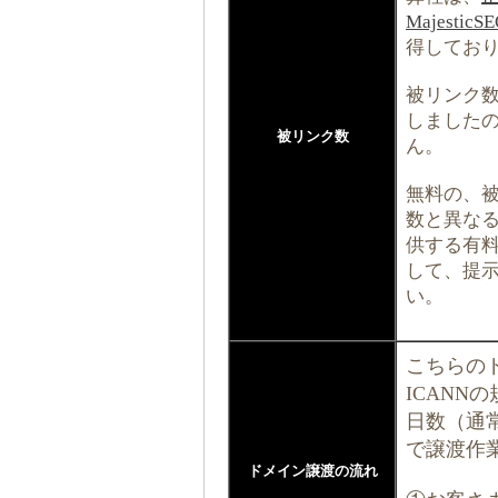
MajesticS
得してお
被リンク数
しました
被リンク数
ん。
無料の、
数と異なる場
供する有料
して、提
い。
こちらの
ICANN
日数（通
で譲渡作
ドメイン譲渡の流れ