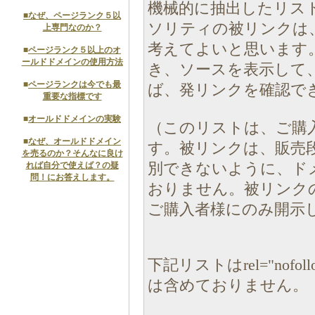
機械的に抽出したリス
■
なぜ、ページランク５以
ソリティの被リンクは
上専門なのか？
考えてよいと思います
■
ページランク５以上のオ
ールドドメインの使用方法
き、ソースを表示して
■
ページランクは今でも最
ば、発リンクを確認で
重要な指標です
■
オールドドメインの実験
（このリストは、ご購
■
なぜ、オールドドメイン
す。被リンクは、販売
を売るのか？そんなに良け
れば自分で使えば？の疑
別できないように、ド
問！にお答えします。
おりません。被リンク
ご購入者様にのみ開示
下記リストはrel="nof
は含めておりません。