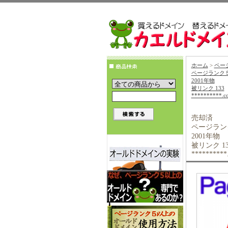
ホーム
>
ペー
ページランク
2001年物
被リンク 133
**********.c
売却済
ページラン
2001年物
被リンク 13
**********