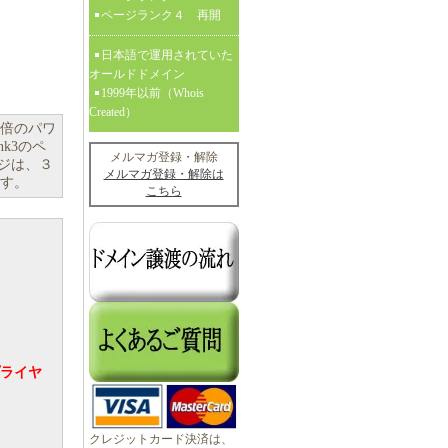
ページランク４ 再開
日本語で運用されていた
オールドドメイン
1999年以前（Whois
Created）
６倍のパワ
nk3のペ
メルマガ登録・解除
ージは、３
メルマガ登録・解除は
ます。
こちら
ライヤ
クレジットカード決済は、