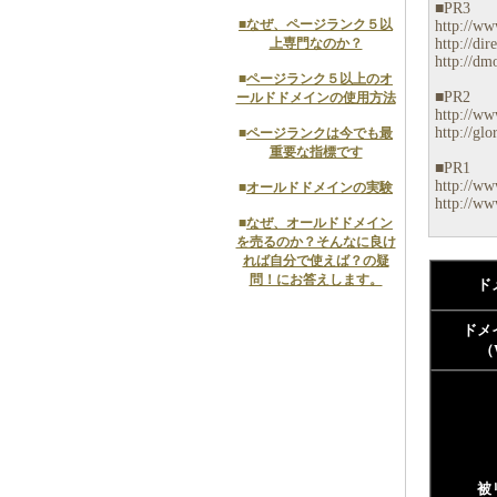
■PR3
■
なぜ、ページランク５以
http://www
http://dir
上専門なのか？
http://dmo
■
ページランク５以上のオ
■PR2
ールドドメインの使用方法
http://ww
http://glo
■
ページランクは今でも最
重要な指標です
■PR1
http://www
■
オールドドメインの実験
http://ww
■
なぜ、オールドドメイン
を売るのか？そんなに良け
れば自分で使えば？の疑
問！にお答えします。
ド
ドメ
（
被