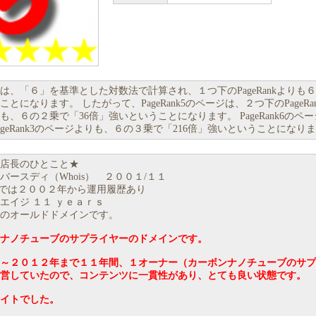
Rankは、「６」を基準とした対数法で計算され、１つ下のPageRankよりも
とになります。 したがって、PageRank5のページは、２つ下のPageRa
も、６の２乗で「36倍」強いということになります。 PageRank6のペ
ageRank3のページよりも、６の３乗で「216倍」強いということになり
店長のひとこと★
バースディ（Whois） ２００１/１１
ackでは２００２年から運用履歴あり
エイジ １１ ｙｅａｒｓ
のオールドドメインです。
ナノチューブのサプライヤーのドメインです。
～２０１２年まで１１年間、１オーナー（カーボンナノチューブのサプ
営していたので、コンテンツに一貫性があり、とても良い状態です。
イトでした。