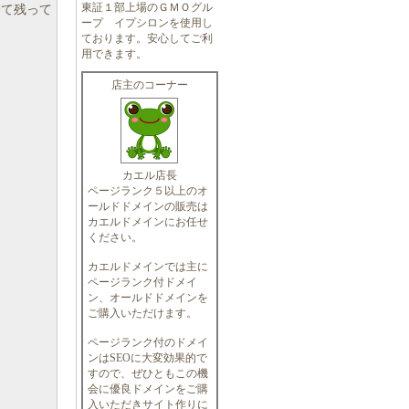
東証１部上場のＧＭＯグル
て残って
ープ イプシロンを使用し
ております。安心してご利
用できます。
店主のコーナー
カエル店長
ページランク５以上のオ
ールドドメインの販売は
カエルドメインにお任せ
ください。
カエルドメインでは主に
ページランク付ドメイ
ン、オールドドメインを
ご購入いただけます。
ページランク付のドメイ
ンはSEOに大変効果的で
すので、ぜひともこの機
会に優良ドメインをご購
入いただきサイト作りに