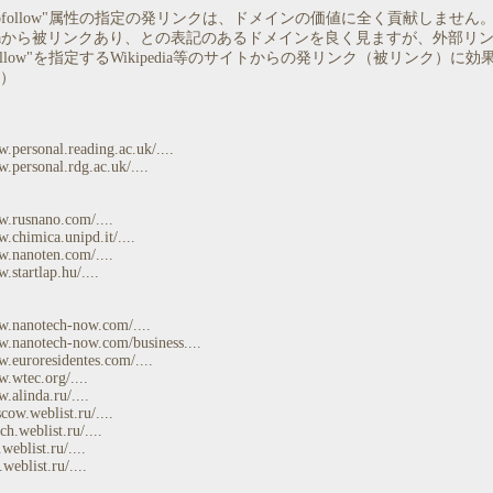
="nofollow"属性の指定の発リンクは、ドメインの価値に全く貢献しません
pediaから被リンクあり、との表記のあるドメインを良く見ますが、外部リ
nofollow"を指定するWikipedia等のサイトからの発リンク（被リンク）に
）
.personal.reading.ac.uk/....
.personal.rdg.ac.uk/....
w.rusnano.com/....
.chimica.unipd.it/....
w.nanoten.com/....
.startlap.hu/....
w.nanotech-now.com/....
w.nanotech-now.com/business....
w.euroresidentes.com/....
w.wtec.org/....
.alinda.ru/....
cow.weblist.ru/....
rch.weblist.ru/....
.weblist.ru/....
.weblist.ru/....