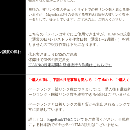
確認する方法がございません。
無料の、被リンク数のチェックサイトでの被リンク数と異なる場
いますが、MajesticSEO社の提供する有料API情報の被リンク数
ータとして、提示しています。ご了承の上、ご購入ください。
こちらのドメインはすぐにご使用できますが、ICANNの規
（通常60日+レジストラ別作業日数（通常1～2週間））を
りませんので譲渡作業は下記になります。
ン譲渡の流れ
①お客さまよりDNSのご連絡
②弊社でDNSの設定変更
ICANNの規定期間を経過後行う作業はこちらです
ご購入の前に、下記の注意事項を読んで、ご了承の上、ご購入く
ページランク・被リンク数につきましては、 購入後も継続
ージランク・同被リンク数を維持できる保証はございませ
ページランクとは被リンクの量と質から算出されるランク
常に変動しています。
詳しくは、
PageRankTMについて
をご参照ください。※現在、G
による日本語でのPageRankTMの説明はございません。