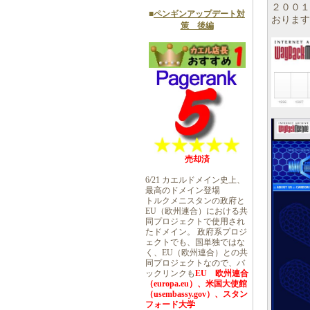
２００１
■
ペンギンアップデート対
おります
策 後編
売却済
6/21 カエルドメイン史上、
最高のドメイン登場
トルクメニスタンの政府と
EU（欧州連合）における共
同プロジェクトで使用され
たドメイン。 政府系プロジ
ェクトでも、国単独ではな
く、EU（欧州連合）との共
同プロジェクトなので、バ
ックリンクも
EU 欧州連合
（europa.eu）、米国大使館
（usembassy.gov）、スタン
フォード大学