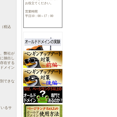
お役立てください。
営業時間
平日10：00～17：00
（税込
は、弊社が
に抽出し
存在する
、ドメイン
別できな
しているサ