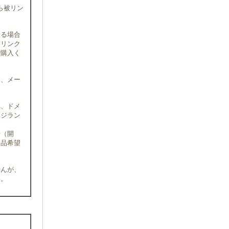
ら被リン
なる場合
被リンク
ご購入く
に、メー
へ、ドメ
ージラン
せ（開
返品希望
せんが、
い。