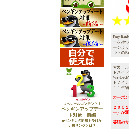
Page
ーを持つこ
ージより
つ下のP
★カエル
ドメイン
WayB
ドメイン
１１年物
カーボン
スペシャルコンテンツ！
２００１
ペンギンアップデー
ー）が運
ト対策 前編
■ペンギンの影響を受けな
英語のサ
い被リンクとは？