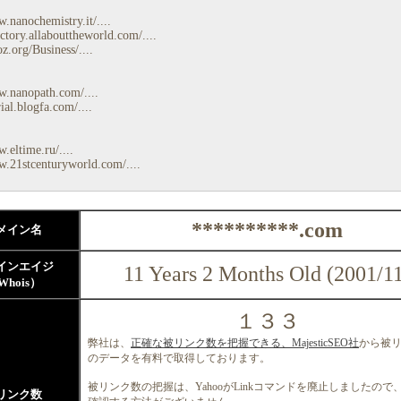
.nanochemistry.it/....
ectory.allabouttheworld.com/....
z.org/Business/....
w.nanopath.com/....
rial.blogfa.com/....
.eltime.ru/....
w.21stcenturyworld.com/....
**********.com
メイン名
インエイジ
11 Years 2 Months Old (2001/1
Whois）
１３３
弊社は、
正確な被リンク数を把握できる、MajesticSEO社
から被
のデータを有料で取得しております。
被リンク数の把握は、YahooがLinkコマンドを廃止しましたので
リンク数