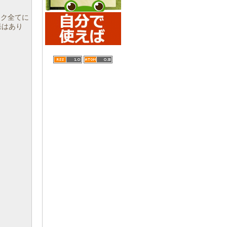
。
ンク全てに
効果はあり