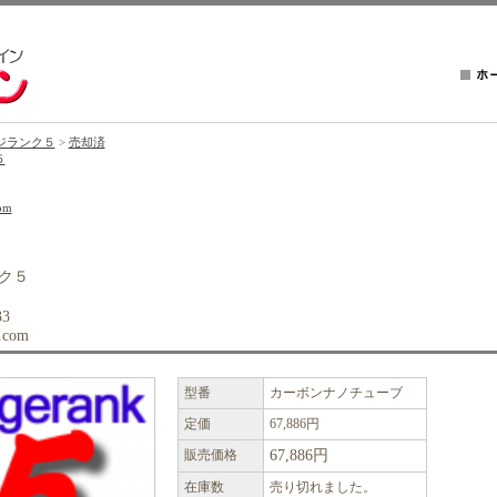
ジランク５
>
売却済
５
om
ク５
3
.com
型番
カーボンナノチューブ
定価
67,886円
販売価格
67,886円
在庫数
売り切れました。