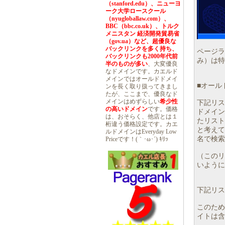
（stanford.edu）、ニューヨ
ーク大学ロースクール
（nyugloballaw.com）、
BBC（bbc.co.uk）、トルク
メニスタン 経済開発貿易省
（gov.ua）など、超優良な
バックリンクを多く持ち、
ページラ
バックリンクも2000年代前
み）は特
半のものが多い
、大変優良
なドメインです。カエルド
メインではオールドドメイ
■オール
ンを長く取り扱ってきまし
たが、ここまで、優良なド
メインはめずらしい
希少性
下記リス
の高いドメイン
です。価格
ドメイン
は、おそらく、他店とは１
たリスト
桁違う価格設定です。カエ
と考えて
ルドメインはEveryday Low
名で検索
Priceです！(｀･ω･´) ｷﾘｯ
（このリ
いように
下記リスト
このため、
イトは含