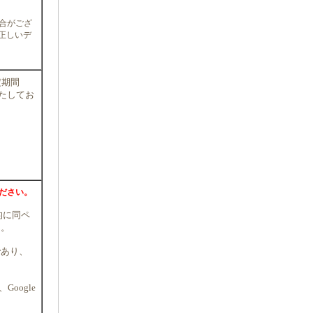
合がござ
を正しいデ
定期間
満たしてお
ださい。
的に同ペ
ん。
であり、
oogle