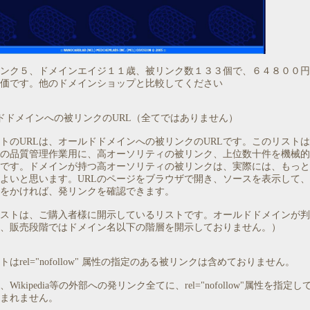
ンク５、ドメインエイジ１１歳、被リンク数１３３個で、６４８００円
価です。他のドメインショップと比較してください
ドドメインへの被リンクのURL（全てではありません）
トのURLは、オールドドメインへの被リンクのURLです。このリスト
の品質管理作業用に、高オーソリティの被リンク、上位数十件を機械的
です。ドメインが持つ高オーソリティの被リンクは、実際には、もっと
よいと思います。URLのページをブラウザで開き、ソースを表示して
をかければ、発リンクを確認できます。
ストは、ご購入者様に開示しているリストです。オールドドメインが判
、販売段階ではドメイン名以下の階層を開示しておりません。）
はrel="nofollow" 属性の指定のある被リンクは含めておりません。
Wikipedia等の外部への発リンク全てに、rel="nofollow"属性を指定
まれません。