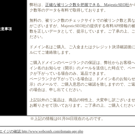
弊社は、
正確な被リンク数を把握できる、MajesticSEO社
か
ク数等のデータを有料で取得しております。
無料の、被リンク数のチェックサイトでの被リンク数と異
がございますが、MajesticSEO社の提供する有料API情報の
注意事項
数を正しいデータとして、提示しています。ご了承の上、
ださい。
ドメイン名はご購入、ご入金またはクレジット決済確認後
ルにてご連絡致します。
ご購入ドメインのページランクの保証は、弊社からお客様
イン名のお知らせ（開示）のメールを送信した時点で、ペ
クが下がっている場合のみ、返品できます。
ページランクが下がっている場合は、ドメイン名のお知ら
示）のメールで、ご購入意思のご確認を致しますので、ご
の場合は、申し出てください。
上記以外のご返品は、商品の特性上、大変申し訳ございま
お断りさせて頂いております。ご了承の上、ご購入くださ
※上記の情報は01月04日現在のものです。
の確認 http://www.webconfs.com/domain-age.php