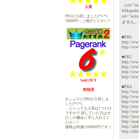
（rel
入荷
Wiki
rel="
PR5が入荷しました(*'v'*)
59800円～ご検討ください!!
ません。
■PR6
http://www
http://www
■PR5
http://ww
http://www
http://ww
http://www
Sold OUT
■PR4
売却済
http://ww
http://ww
久しぶりにPR6が入荷しま
http://ww
した(*'v'*)
http://ww
…といっても入荷は1つだけ
http://www
ですので 探していた方はぜ
http://mos
ひこの機会に手に入れてく
http://sea
ださい!!
http://add
価格は特価の69800円です！
http://edit