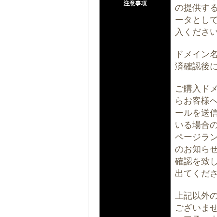
注意事項
の提供する
ータとし
入くださ
ドメイン
済確認後
ご購入ド
らお客様
ールを送
いる場合
ページラ
のお知ら
確認を致
出てくだ
上記以外
ございま