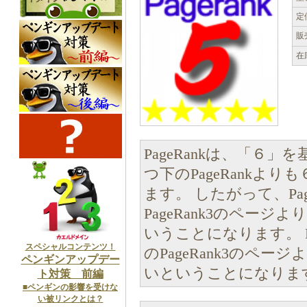
定
販
在
PageRankは、「６
つ下のPageRankよ
ます。 したがって、Pa
PageRank3のペー
いうことになります。 P
スペシャルコンテンツ！
のPageRank3のペー
ペンギンアップデー
いということになりま
ト対策 前編
■ペンギンの影響を受けな
い被リンクとは？