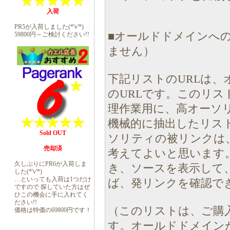
入荷
PR5が入荷しました(*'v'*)
■オールドドメインへの
59800円～ご検討ください!!
ません）
下記リストのURLは
のURLです。このリ
理作業用に、高オーソ
機械的に抽出したリス
Sold OUT
ソリティの被リンクは
売却済
考えてよいと思います
久しぶりにPR6が入荷しま
き、ソースを表示して
した(*'v'*)
…といっても入荷は1つだけ
ば、発リンクを確認で
ですので 探していた方はぜ
ひこの機会に手に入れてく
ださい!!
（このリストは、ご購
価格は特価の69800円です！
す。オールドドメイン