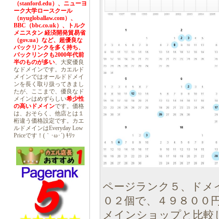
（stanford.edu）、ニューヨ
ーク大学ロースクール
（nyugloballaw.com）、
BBC（bbc.co.uk）、トルク
メニスタン 経済開発貿易省
（gov.ua）など、超優良な
バックリンクを多く持ち、
バックリンクも2000年代前
半のものが多い
、大変優良
なドメインです。カエルド
メインではオールドドメイ
ンを長く取り扱ってきまし
たが、ここまで、優良なド
メインはめずらしい
希少性
の高いドメイン
です。価格
は、おそらく、他店とは１
桁違う価格設定です。カエ
ルドメインはEveryday Low
Priceです！(｀･ω･´) ｷﾘｯ
ページランク５、ドメ
０２個で、４９８００
メインショップと比較