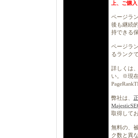
上、ご購入
ページラ
後も継続
持できる
ページラ
るランク
詳しくは
い。※現在
PageRa
弊社は、
MajesticS
取得して
無料の、
ク数と異なる