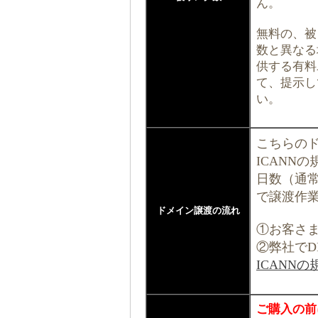
ん。
無料の、被
数と異なる場
供する有料
て、提示し
い。
こちらの
ICANN
日数（通常
で譲渡作
ドメイン譲渡の流れ
①お客さま
②弊社でD
ICANN
ご購入の前