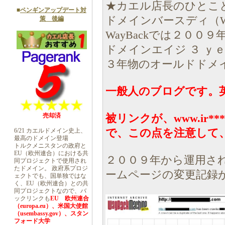
★カエル店長のひとこ
■
ペンギンアップデート対
ドメインバースディ（Wh
策 後編
WayBackでは２００
ドメインエイジ ３ ｙ
３年物のオールドドメ
一般人のブログです。
売却済
被リンクが、www.ir**
で、この点を注意して
6/21 カエルドメイン史上、
最高のドメイン登場
トルクメニスタンの政府と
EU（欧州連合）における共
２００９年から運用さ
同プロジェクトで使用され
たドメイン。 政府系プロジ
ームページの変更記録
ェクトでも、国単独ではな
く、EU（欧州連合）との共
同プロジェクトなので、バ
ックリンクも
EU 欧州連合
（europa.eu）、米国大使館
（usembassy.gov）、スタン
フォード大学