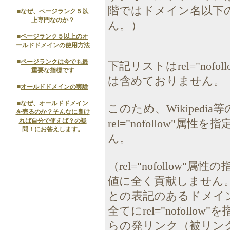
階ではドメイン名以下
■
なぜ、ページランク５以
上専門なのか？
ん。）
■
ページランク５以上のオ
ールドドメインの使用方法
■
ページランクは今でも最
下記リストはrel="nof
重要な指標です
は含めておりません。
■
オールドドメインの実験
■
なぜ、オールドドメイン
このため、Wikiped
を売るのか？そんなに良け
れば自分で使えば？の疑
rel="nofollow"
問！にお答えします。
ん。
（rel="nofollow
値に全く貢献しません。W
との表記のあるドメイ
全てにrel="nofollow
らの発リンク（被リン