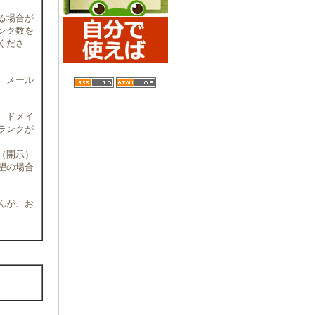
る場合が
リンク数を
くださ
、メール
、ドメイ
ランクが
（開示）
望の場合
んが、お