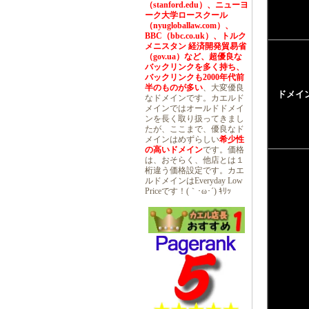
（stanford.edu）、ニューヨ
ーク大学ロースクール
（nyugloballaw.com）、
BBC（bbc.co.uk）、トルク
メニスタン 経済開発貿易省
（gov.ua）など、超優良な
バックリンクを多く持ち、
バックリンクも2000年代前
半のものが多い
、大変優良
ドメイ
なドメインです。カエルド
メインではオールドドメイ
ンを長く取り扱ってきまし
たが、ここまで、優良なド
メインはめずらしい
希少性
の高いドメイン
です。価格
は、おそらく、他店とは１
桁違う価格設定です。カエ
ルドメインはEveryday Low
Priceです！(｀･ω･´) ｷﾘｯ