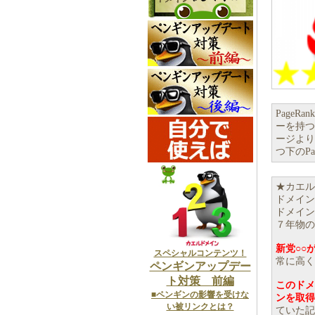
Page
ーを持つこ
ージより
つ下のP
★カエル
ドメイン
ドメイン
７年物の
新党○○
スペシャルコンテンツ！
常に高く
ペンギンアップデー
ト対策 前編
このドメ
■ペンギンの影響を受けな
ンを取得
い被リンクとは？
ていた記