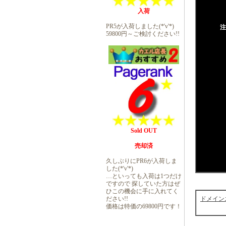
入荷
PR5が入荷しました(*'v'*)
注
59800円～ご検討ください!!
Sold OUT
売却済
久しぶりにPR6が入荷しま
した(*'v'*)
…といっても入荷は1つだけ
ですので 探していた方はぜ
ひこの機会に手に入れてく
ドメインエイジ
ださい!!
価格は特価の69800円です！