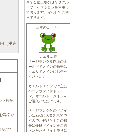
東証１部上場のＧＭＯグル
ープ イプシロンを使用し
ております。安心してご利
用できます。
店主のコーナー
円（税込
カエル店長
ページランク５以上のオ
ールドドメインの販売は
カエルドメインにお任せ
ください。
)
カエルドメインでは主に
ページランク付ドメイ
ン、オールドドメインを
ンク数等
ご購入いただけます。
ページランク付のドメイ
、お客様で
ンはSEOに大変効果的で
すので、ぜひともこの機
会に優良ドメインをご購
合がござ
入いただきサイト作りに