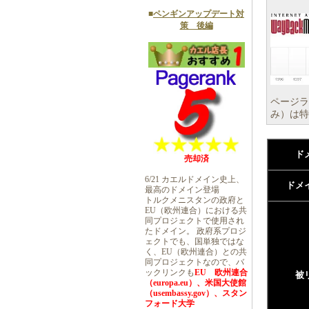
■
ペンギンアップデート対
策 後編
ページラ
み）は特
ド
売却済
6/21 カエルドメイン史上、
ドメ
最高のドメイン登場
トルクメニスタンの政府と
EU（欧州連合）における共
同プロジェクトで使用され
たドメイン。 政府系プロジ
ェクトでも、国単独ではな
く、EU（欧州連合）との共
同プロジェクトなので、バ
ックリンクも
EU 欧州連合
被
（europa.eu）、米国大使館
（usembassy.gov）、スタン
フォード大学