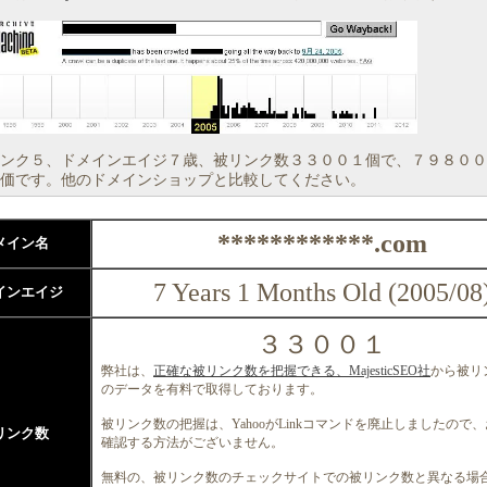
ンク５、ドメインエイジ７歳、被リンク数３３００１個で、７９８００
価です。他のドメインショップと比較してください。
************.com
メイン名
7 Years 1 Months Old (2005/08
インエイジ
３３００１
弊社は、
正確な被リンク数を把握できる、MajesticSEO社
から被リ
のデータを有料で取得しております。
被リンク数の把握は、YahooがLinkコマンドを廃止しましたので
リンク数
確認する方法がございません。
無料の、被リンク数のチェックサイトでの被リンク数と異なる場