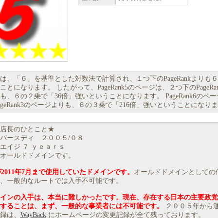
Rankは、「６」を基準とした対数法で計算され、１つ下のPageRankよりも
とになります。 したがって、PageRank5のページは、２つ下のPageRa
も、６の２乗で「36倍」強いということになります。 PageRank6のペ
ageRank3のページよりも、６の３乗で「216倍」強いということになり
店長のひとこと★
バースディ ２００５/０８
エイジ ７ ｙｅａｒｓ
オールドドメインです。
が2011年7月まで使用していたドメインです。
オールドドメインとしての
、一般的なルートでは入手不可能です。
インの入手は、本当に難しかったです。現在、存在する日本の主要政党
することは、まず、一般的な事業者には不可能です。
２００５年から
録は、
WayBack
にホームページの変更記録が全て残っております。