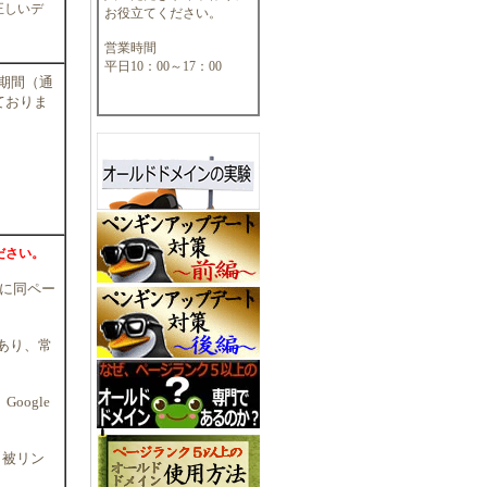
を正しいデ
お役立てください。
営業時間
平日10：00～17：00
定期間（通
ておりま
ださい。
的に同ペー
あり、常
oogle
ら被リン