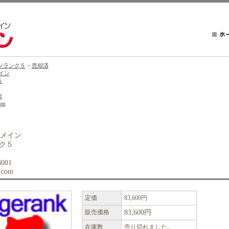
ジランク５
>
売却済
イン
５
1
om
ドメイン
ク５
001
.com
定価
83,600円
販売価格
83,600円
在庫数
売り切れました。