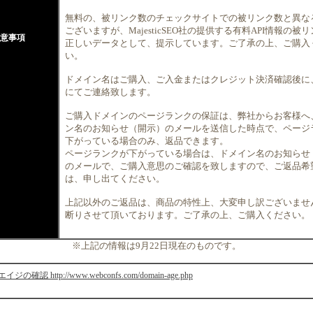
無料の、被リンク数のチェックサイトでの被リンク数と異な
ございますが、MajesticSEO社の提供する有料API情報の被
意事項
正しいデータとして、提示しています。ご了承の上、ご購入
い。
ドメイン名はご購入、ご入金またはクレジット決済確認後に
にてご連絡致します。
ご購入ドメインのページランクの保証は、弊社からお客様へ
ン名のお知らせ（開示）のメールを送信した時点で、ページ
下がっている場合のみ、返品できます。
ページランクが下がっている場合は、ドメイン名のお知らせ
のメールで、ご購入意思のご確認を致しますので、ご返品希
は、申し出てください。
上記以外のご返品は、商品の特性上、大変申し訳ございませ
断りさせて頂いております。ご了承の上、ご購入ください。
※上記の情報は9月22日現在のものです。
の確認 http://www.webconfs.com/domain-age.php