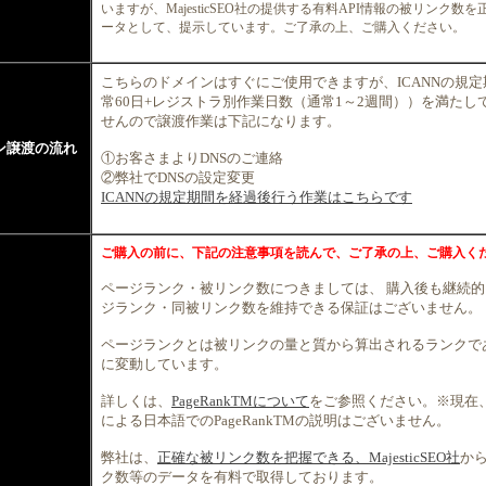
いますが、MajesticSEO社の提供する有料API情報の被リンク数
ータとして、提示しています。ご了承の上、ご購入ください。
こちらのドメインはすぐにご使用できますが、ICANNの規
常60日+レジストラ別作業日数（通常1～2週間））を満たし
せんので譲渡作業は下記になります。
ン譲渡の流れ
①お客さまよりDNSのご連絡
②弊社でDNSの設定変更
ICANNの規定期間を経過後行う作業はこちらです
ご購入の前に、下記の注意事項を読んで、ご了承の上、ご購入く
ページランク・被リンク数につきましては、 購入後も継続
ジランク・同被リンク数を維持できる保証はございません。
ページランクとは被リンクの量と質から算出されるランクで
に変動しています。
詳しくは、
PageRankTMについて
をご参照ください。※現在、G
による日本語でのPageRankTMの説明はございません。
弊社は、
正確な被リンク数を把握できる、MajesticSEO社
か
ク数等のデータを有料で取得しております。