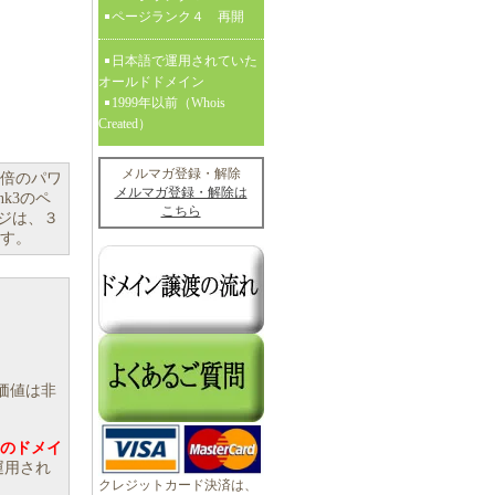
ページランク４ 再開
日本語で運用されていた
オールドドメイン
1999年以前（Whois
Created）
メルマガ登録・解除
６倍のパワ
メルマガ登録・解除は
nk3のペ
こちら
ージは、３
ます。
価値は非
のドメイ
運用され
クレジットカード決済は、