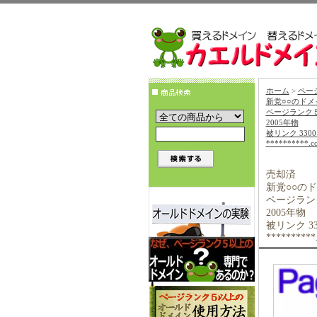
ホーム
>
ペー
新党○○のドメ
ページランク
2005年物
被リンク 3300
**********.c
売却済
新党○○の
ページラン
2005年物
被リンク 33
**********