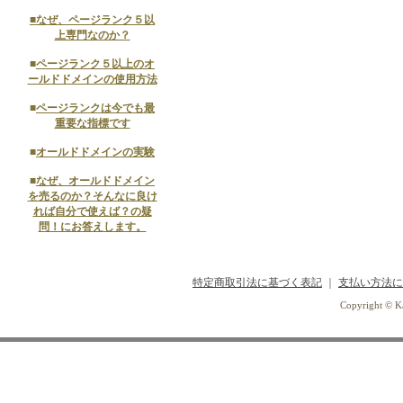
■
なぜ、ページランク５以
上専門なのか？
■
ページランク５以上のオ
ールドドメインの使用方法
■
ページランクは今でも最
重要な指標です
■
オールドドメインの実験
■
なぜ、オールドドメイン
を売るのか？そんなに良け
れば自分で使えば？の疑
問！にお答えします。
特定商取引法に基づく表記
｜
支払い方法に
Copyright © Ka