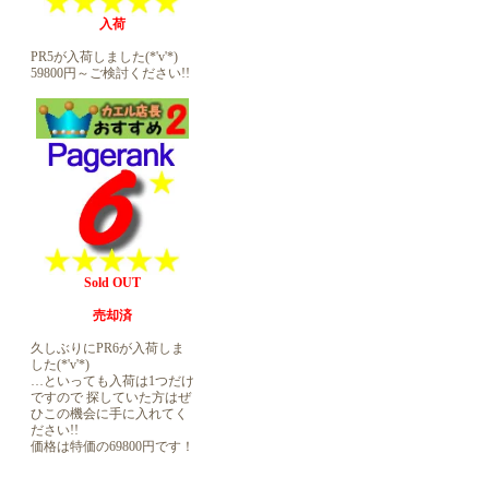
入荷
PR5が入荷しました(*'v'*)
59800円～ご検討ください!!
Sold OUT
売却済
久しぶりにPR6が入荷しま
した(*'v'*)
…といっても入荷は1つだけ
ですので 探していた方はぜ
ひこの機会に手に入れてく
ださい!!
価格は特価の69800円です！