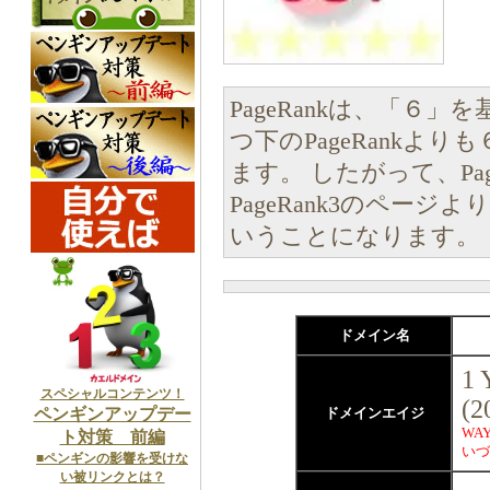
PageRankは、「６
つ下のPageRankよ
ます。 したがって、Pa
PageRank3のペー
いうことになります。
ドメイン名
1 
スペシャルコンテンツ！
(2
ペンギンアップデー
ドメインエイジ
WAY
ト対策 前編
いづ
■ペンギンの影響を受けな
い被リンクとは？