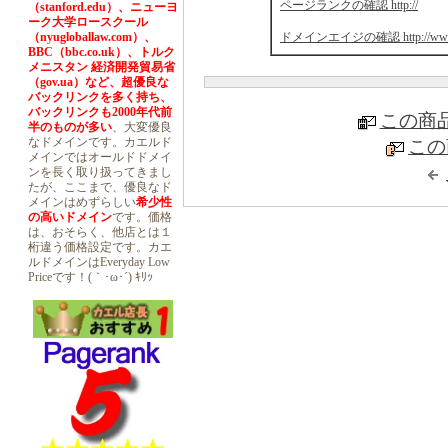
ページランクの確認 http://
（stanford.edu）、ニューヨ
ーク大学ロースクール
ドメインエイジの確認 http://www.web
（nyugloballaw.com）、
BBC（bbc.co.uk）、トルク
メニスタン 経済開発貿易省
（gov.ua）など、超優良な
バックリンクを多く持ち、
バックリンクも2000年代前
この商
半のものが多い
、大変優良
なドメインです。カエルド
この
メインではオールドドメイ
ンを長く取り扱ってきまし
たが、ここまで、優良なド
メインはめずらしい
希少性
の高いドメイン
です。価格
は、おそらく、他店とは１
桁違う価格設定です。カエ
ルドメインはEveryday Low
Priceです！(｀･ω･´) ｷﾘｯ