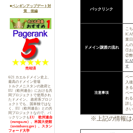
■
ペンギンアップデート対
バックリンク
策 後編
こち
IC
業日
んの
ドメイン譲渡の流れ
①お
②弊
IC
す
売却済
ペー
6/21 カエルドメイン史上、
最高のドメイン登場
入後
トルクメニスタンの政府と
きる
EU（欧州連合）における共
注意事項
ペー
同プロジェクトで使用され
れる
たドメイン。 政府系プロジ
詳し
ェクトでも、国単独ではな
く、EU（欧州連合）との共
さい
同プロジェクトなので、バ
※上記の情報は
ックリンクも
EU 欧州連合
（europa.eu）、米国大使館
（usembassy.gov）、スタン
フォード大学