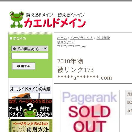
ホーム
>
ページランク５
>
2010年物
被リンク173
*****a*******.com
2010年物
被リンク173
*****a*******.com
定
販
在